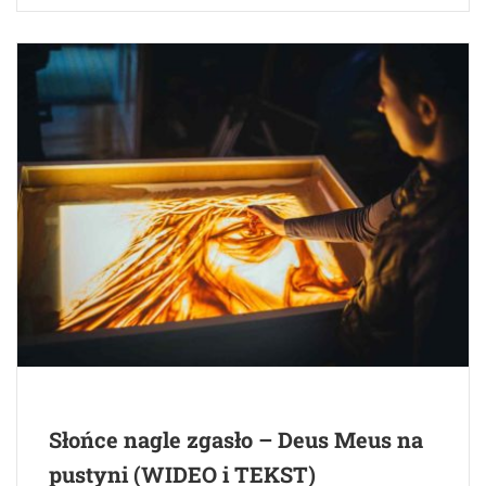
Słońce nagle zgasło – Deus Meus na
pustyni (WIDEO i TEKST)