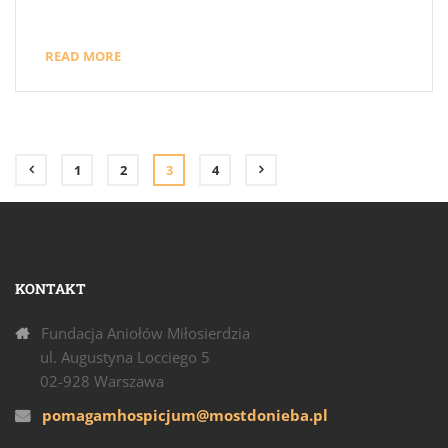
READ MORE
1
2
3
4
KONTAKT
Fundacja Aniołów Miłosierdzia
ul. Augustyna Locciego 5
02-928 Warszawa
pomagamhospicjum@mostdonieba.pl