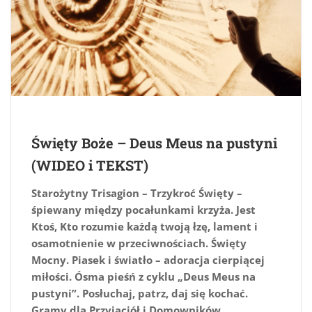
Święty Boże – Deus Meus na pustyni
(WIDEO i TEKST)
Starożytny Trisagion – Trzykroć Święty –
śpiewany między pocałunkami krzyża. Jest
Ktoś, Kto rozumie każdą twoją łzę, lament i
osamotnienie w przeciwnościach. Święty
Mocny. Piasek i światło – adoracja cierpiącej
miłości. Ósma pieśń z cyklu „Deus Meus na
pustyni”. Posłuchaj, patrz, daj się kochać.
Gramy dla Przyjaciół i Domowników