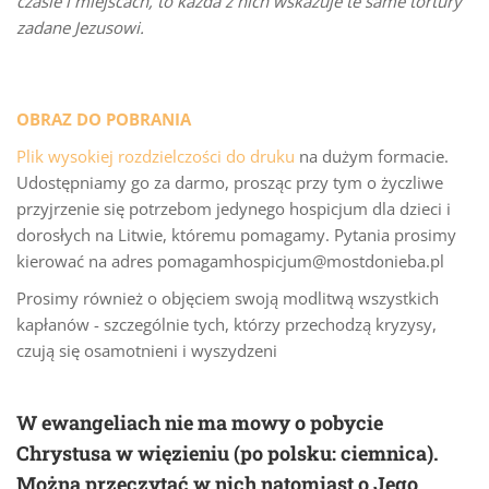
czasie i miejscach, to każda z nich wskazuje te same tortury
zadane Jezusowi.
OBRAZ DO POBRANIA
Plik wysokiej rozdzielczości do druku
na dużym formacie.
Udostępniamy go za darmo, prosząc przy tym o życzliwe
przyjrzenie się potrzebom jedynego hospicjum dla dzieci i
dorosłych na Litwie, któremu pomagamy. Pytania prosimy
kierować na adres pomagamhospicjum@mostdonieba.pl
Prosimy również o objęciem swoją modlitwą wszystkich
kapłanów - szczególnie tych, którzy przechodzą kryzysy,
czują się osamotnieni i wyszydzeni
W ewangeliach nie ma mowy o pobycie
Chrystusa w więzieniu (po polsku: ciemnica).
Można przeczytać w nich natomiast o Jego