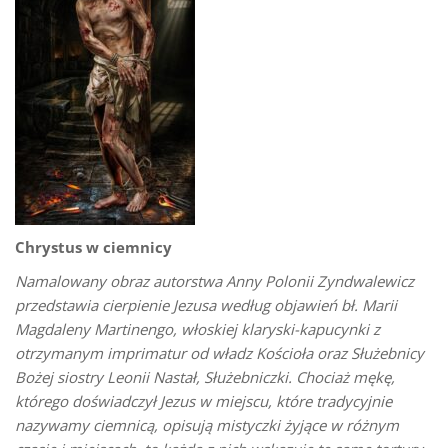
Chrystus w ciemnicy
Namalowany obraz autorstwa Anny Polonii Zyndwalewicz
przedstawia cierpienie Jezusa według objawień bł. Marii
Magdaleny Martinengo, włoskiej klaryski-kapucynki z
otrzymanym imprimatur od władz Kościoła oraz Służebnicy
Bożej siostry Leonii Nastał, Służebniczki. Chociaż mękę,
którego doświadczył Jezus w miejscu, które tradycyjnie
nazywamy ciemnicą, opisują mistyczki żyjące w różnym