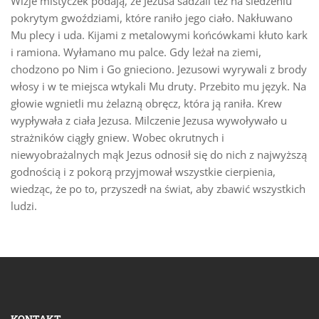
Wizje mistyczek podają, że Jezusa sadzali też na siedzeniu
pokrytym gwoździami, które raniło jego ciało. Nakłuwano
Mu plecy i uda. Kijami z metalowymi końcówkami kłuto kark
i ramiona. Wyłamano mu palce. Gdy leżał na ziemi,
chodzono po Nim i Go gnieciono. Jezusowi wyrywali z brody
włosy i w te miejsca wtykali Mu druty. Przebito mu język. Na
głowie wgnietli mu żelazną obręcz, która ją raniła. Krew
wypływała z ciała Jezusa. Milczenie Jezusa wywoływało u
strażników ciągły gniew. Wobec okrutnych i
niewyobrażalnych mąk Jezus odnosił się do nich z najwyższą
godnością i z pokorą przyjmował wszystkie cierpienia,
wiedząc, że po to, przyszedł na świat, aby zbawić wszystkich
ludzi.
KONTAKT