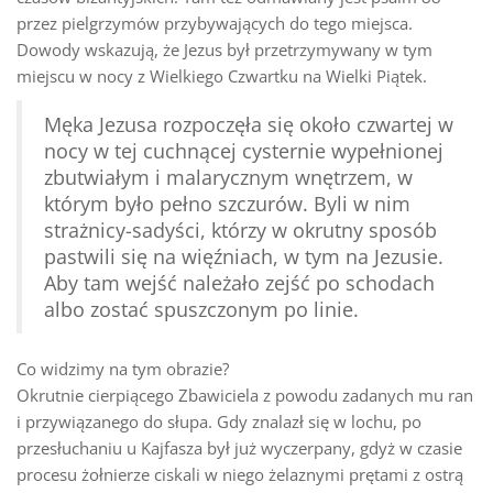
przez pielgrzymów przybywających do tego miejsca.
Dowody wskazują, że Jezus był przetrzymywany w tym
miejscu w nocy z Wielkiego Czwartku na Wielki Piątek.
Męka Jezusa rozpoczęła się około czwartej w
nocy w tej cuchnącej cysternie wypełnionej
zbutwiałym i malarycznym wnętrzem, w
którym było pełno szczurów. Byli w nim
strażnicy-sadyści, którzy w okrutny sposób
pastwili się na więźniach, w tym na Jezusie.
Aby tam wejść należało zejść po schodach
albo zostać spuszczonym po linie.
Co widzimy na tym obrazie?
Okrutnie cierpiącego Zbawiciela z powodu zadanych mu ran
i przywiązanego do słupa. Gdy znalazł się w lochu, po
przesłuchaniu u Kajfasza był już wyczerpany, gdyż w czasie
procesu żołnierze ciskali w niego żelaznymi prętami z ostrą