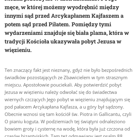
męce, w której możemy wyodrębnić między
innymi sąd przed Arcykapłanem Kajfaszem a
potem sąd przed Piłatem. Pomiędzy tymi
wydarzeniami znajduje się biała plama, która w
tradycji Kościoła ukazywała pobyt Jezusa w
więzieniu.
Ten znaczący fakt jest nieznany, gdyż nie było bezpośrednich
świadków pozostających ze Zbawicielem w tym strasznym
miejscu. Apostołowie pouciekali. Aby potwierdzić pobyt
Jezusa w więzieniu należy odwołać się do świadectwa
wiernych czczących Jego pobyt w więzieniu znajdującym się
pod pałacem Arcykapłana Kajfasza, a u góry był sądzony.
Obecnie wznosi się tam kościół św. Piotra in Gallicantu, czyli
O pianiu koguta. W podziemiach tej świątyni odnaleziono
bowiem groty i cysternę na wodę, która była już czczona od
czasów bizantyjskich. Tam też odmawiany jest psalm 88