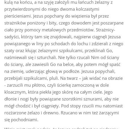
kulą na końcu, a na szyję założyli mu łańcuch żelazny z
przytwierdzonymi do niego dwoma kolczastymi
pierścieniami. Jezus popchany do więzienia był przez
strażników poniżony i bity, czego dowodem jest poszarpane
ciało przy pomocy metalowych przedmiotów. Strażnicy-
sadyści, którzy tam się znajdowali, najpierw ciągnęli Jezusa
powiązanego w liny po schodach do lochu i zdzierali z niego
szaty oraz kłując żelaznymi szpikulcami, przeklinali Go,
naśmiewali się i szturchali. Nie tylko rzucali Nim od ściany
do ściany, ale zawiesili Go na belce, aby potem mógł spaść
na ziemię, uderzając głową w podłoże. Jezusa popychali,
przebijali szpikulcami, pluli. Na twarz – jak widać na obrazie
- zarzucili mu płótno, czyli ścierkę zamoczoną w dole
kloacznym, która piekła jego skórę na całym ciele. Jego
dłonie i nogi były powiązane szorstkimi sznurami, aby nie
mógł chodzić i był ciągnięty. Pod stopy rzucili mu natomiast
rozżarzone żelazo i drewno. Rzucano w nim też żarzącymi
się pochodniami.