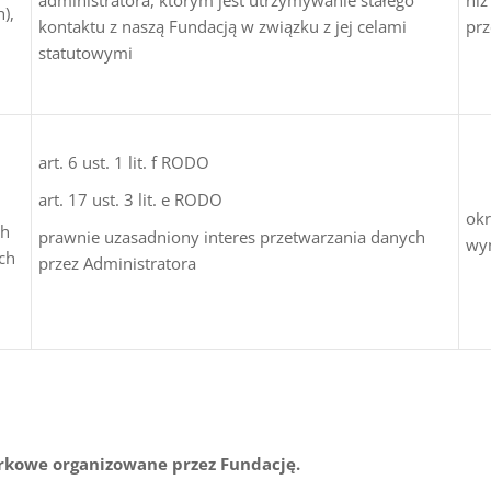
administratora, którym jest utrzymywanie stałego
niż
),
kontaktu z naszą Fundacją w związku z jej celami
pr
statutowymi
art. 6 ust. 1 lit. f RODO
art. 17 ust. 3 lit. e RODO
okr
ch
prawnie uzasadniony interes przetwarzania danych
wyn
ch
przez Administratora
iórkowe organizowane przez Fundację.