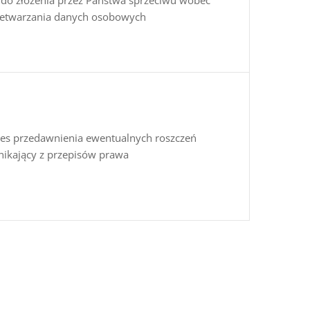
 do złożenia przez Państwa sprzeciwu wobec
zetwarzania danych osobowych
es przedawnienia ewentualnych roszczeń
ikający z przepisów prawa