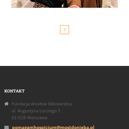
Kolędy serca - Małgorzata Hutek - Niezwykła Noc
1
KONTAKT
Fundacja Aniołów Miłosierdzia
ul. Augustyna Locciego 5
02-928 Warszawa
pomagamhospicjum@mostdonieba.pl