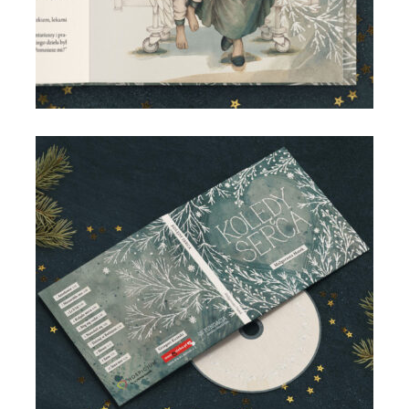
Kolędy serca - Małgorzata Hutek i Grzegorz Kiciński - Most
do Nieba (5) - Joanna Hrabia-Chełmowska