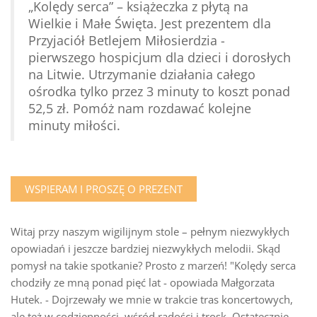
„Kolędy serca” – książeczka z płytą na
Wielkie i Małe Święta. Jest prezentem dla
Przyjaciół Betlejem Miłosierdzia -
pierwszego hospicjum dla dzieci i dorosłych
na Litwie. Utrzymanie działania całego
ośrodka tylko przez 3 minuty to koszt ponad
52,5 zł. Pomóż nam rozdawać kolejne
minuty miłości.
WSPIERAM I PROSZĘ O PREZENT
Witaj przy naszym wigilijnym stole – pełnym niezwykłych
opowiadań i jeszcze bardziej niezwykłych melodii. Skąd
pomysł na takie spotkanie? Prosto z marzeń! "Kolędy serca
chodziły ze mną ponad pięć lat - opowiada Małgorzata
Hutek. - Dojrzewały we mnie w trakcie tras koncertowych,
ale też w codzienności, wśród radości i trosk. Ostatecznie