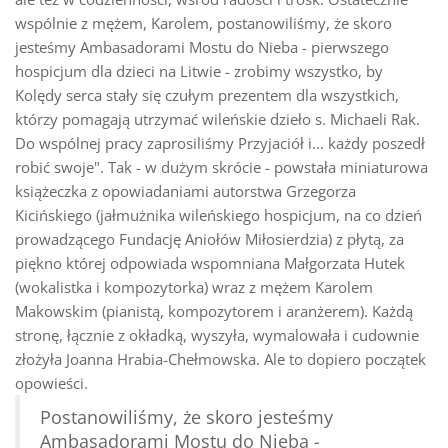
wspólnie z mężem, Karolem, postanowiliśmy, że skoro
jesteśmy Ambasadorami Mostu do Nieba - pierwszego
hospicjum dla dzieci na Litwie - zrobimy wszystko, by
Kolędy serca stały się czułym prezentem dla wszystkich,
którzy pomagają utrzymać wileńskie dzieło s. Michaeli Rak.
Do wspólnej pracy zaprosiliśmy Przyjaciół i... każdy poszedł
robić swoje". Tak - w dużym skrócie - powstała miniaturowa
książeczka z opowiadaniami autorstwa Grzegorza
Kicińskiego (jałmużnika wileńskiego hospicjum, na co dzień
prowadzącego Fundację Aniołów Miłosierdzia) z płytą, za
piękno której odpowiada wspomniana Małgorzata Hutek
(wokalistka i kompozytorka) wraz z mężem Karolem
Makowskim (pianistą, kompozytorem i aranżerem). Każdą
stronę, łącznie z okładką, wyszyła, wymalowała i cudownie
złożyła Joanna Hrabia-Chełmowska. Ale to dopiero początek
opowieści.
Postanowiliśmy, że skoro jesteśmy
Ambasadorami Mostu do Nieba -