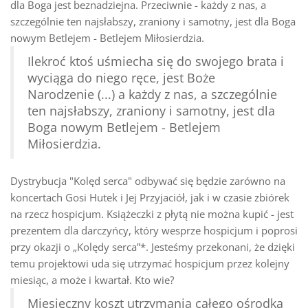
dla Boga jest beznadziejna. Przeciwnie - każdy z nas, a
szczególnie ten najsłabszy, zraniony i samotny, jest dla Boga
nowym Betlejem - Betlejem Miłosierdzia.
Ilekroć ktoś uśmiecha się do swojego brata i
wyciąga do niego ręce, jest Boże
Narodzenie (...) a każdy z nas, a szczególnie
ten najsłabszy, zraniony i samotny, jest dla
Boga nowym Betlejem - Betlejem
Miłosierdzia.
Dystrybucja "Kolęd serca" odbywać się będzie zarówno na
koncertach Gosi Hutek i Jej Przyjaciół, jak i w czasie zbiórek
na rzecz hospicjum. Książeczki z płytą nie można kupić - jest
prezentem dla darczyńcy, który wesprze hospicjum i poprosi
przy okazji o „Kolędy serca”*. Jesteśmy przekonani, że dzięki
temu projektowi uda się utrzymać hospicjum przez kolejny
miesiąc, a może i kwartał. Kto wie?
Miesięczny koszt utrzymania całego ośrodka