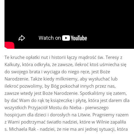
Te kruche opłatki nut i historii łączy mądrość św. Teresy z
Kalkuty, która odkryła, że zawsze, ilekroć ktoś uśmiecha się
do swojego brata i wyciąga do niego ręce, jest Boże
Narodzenie. Także kiedy milkniemy, aby wysłuchać lub
ilekroć pozwolimy, by Bóg pokochał innych przez nas,
zawsze wtedy jest Boże Narodzenie. Spotkaliśmy się zatem,
by dać Wam do rąk tę książeczkę i płytę, która jest darem dla
wszystkich Przyjaciół Mostu do Nieba - pierwszego
hospicjum dla dzieci i dorosłych na Litwie. Pragniemy razem
z Wami podtrzymać światło nadziei, które w Wilnie zapaliła
s. Michaela Rak - nadziei, że nie ma ani jednej sytuacji, która