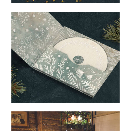
Kolędy serca - Małgorzata Hutek i Grzegorz Kiciński - Most
do Nieba (2) - Joanna Hrabia-Chełmowska
Kolędy serca - Małgorzata Hutek i Grzegorz Kiciński - Most
do Nieba (3) - Joanna Hrabia-Chełmowska