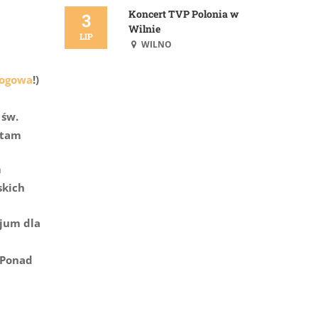
Koncert TVP Polonia w
3
Wilnie
LIP
WILNO
łogowa
!)
 św.
 tam
m
skich
cjum dla
 Ponad