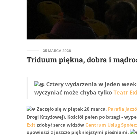
25 MARCA 2026
Triduum piękna, dobra i mądro
Cztery wydarzenia w jeden weeke
wyczyniać może chyba tylko
Teatr Ex
Zaczęło się w piątek 20 marca.
Parafia Jacz
Drogi Krzyżowej). Kościół pełen po brzegi - wy
Exit
zdobył serca widzów
Centrum Usług Społec
opowieści z jeszcze piękniejszymi pieśniami.