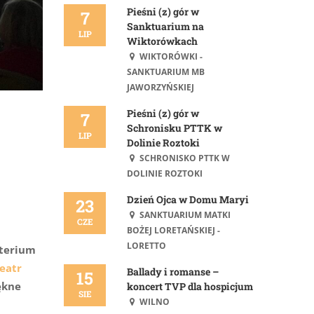
Pieśni (z) gór w
7
Sanktuarium na
LIP
Wiktorówkach
WIKTORÓWKI -
SANKTUARIUM MB
JAWORZYŃSKIEJ
Pieśni (z) gór w
7
Schronisku PTTK w
LIP
Dolinie Roztoki
SCHRONISKO PTTK W
DOLINIE ROZTOKI
Dzień Ojca w Domu Maryi
23
SANKTUARIUM MATKI
CZE
BOŻEJ LORETAŃSKIEJ -
LORETTO
sterium
eatr
Ballady i romanse –
15
ękne
koncert TVP dla hospicjum
SIE
WILNO