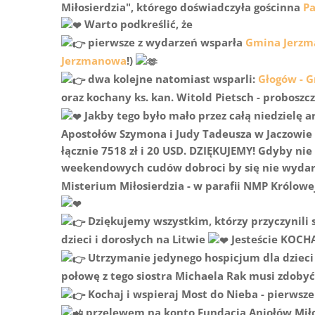
Miłosierdzia", którego doświadczyła gościnna
Pa
Warto podkreślić, że
pierwsze z wydarzeń wsparła
Gmina Jerz
Jerzmanowa
!)
dwa kolejne natomiast wsparli:
Głogów - 
oraz kochany ks. kan. Witold Pietsch - probosz
Jakby tego było mało przez całą niedzielę a
Apostołów Szymona i Judy Tadeusza w Jaczowie i
łącznie 7518 zł i 20 USD. DZIĘKUJEMY! Gdyby nie 
weekendowych cudów dobroci by się nie wyda
Misterium Miłosierdzia - w parafii NMP Królowe
Dziękujemy wszystkim, którzy przyczynili s
dzieci i dorosłych na Litwie
Jesteście KOCH
Utrzymanie jedynego hospicjum dla dzieci i
połowę z tego siostra Michaela Rak musi zdoby
Kochaj i wspieraj Most do Nieba - pierwsze 
przelewem na konto Fundacja Aniołów Miło