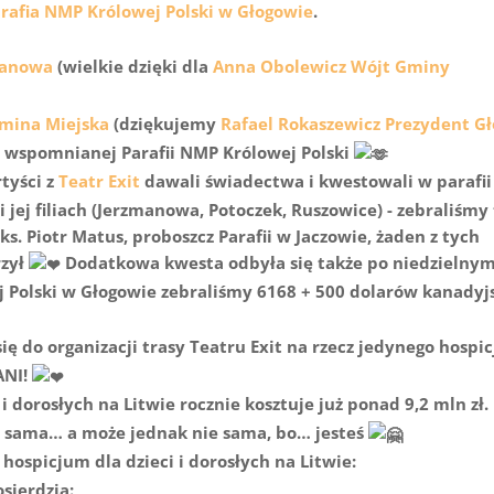
rafia NMP Królowej Polski w Głogowie
.
manowa
(wielkie dzięki dla
Anna Obolewicz Wójt Gminy
Gmina Miejska
(dziękujemy
Rafael Rokaszewicz Prezydent G
cz wspomnianej Parafii NMP Królowej Polski
rtyści z
Teatr Exit
dawali świadectwa i kwestowali w parafii
 jej filiach (Jerzmanowa, Potoczek, Ruszowice) - zebraliśmy
ks. Piotr Matus, proboszcz Parafii w Jaczowie, żaden z tych
rzył
Dodatkowa kwesta odbyła się także po niedzielny
j Polski w Głogowie zebraliśmy 6168 + 500 dolarów kanadyj
ię do organizacji trasy Teatru Exit na rzecz jedynego hospi
ANI!
 dorosłych na Litwie rocznie kosztuje już ponad 9,2 mln zł.
ć sama… a może jednak nie sama, bo… jesteś
hospicjum dla dzieci i dorosłych na Litwie:
sierdzia: