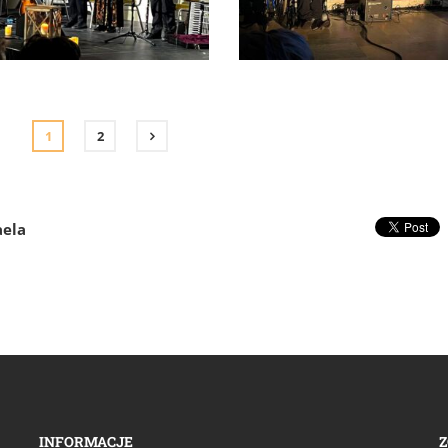
 Głogowie - Wielki Post 2026
Misterium Miłosierdzia w Gł
- Wielki Post 2026 (1)
1
2
aela
INFORMACJE
Z