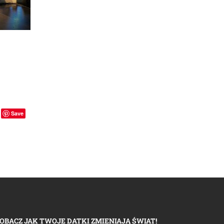
ogowie
Save
OBACZ JAK TWOJE DATKI ZMIENIAJĄ ŚWIAT!