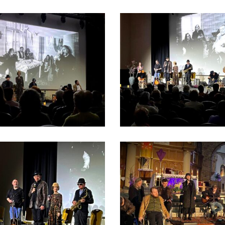
mny Jezus w Jaczowie -
Bezdomny Jezus w Jaczowie 
 Post 2026 (2)
Wielki Post 2026 (3)
 Głogowie - Wielki Post 2026
Hiob w Głogowie - Wielki Post
(3)