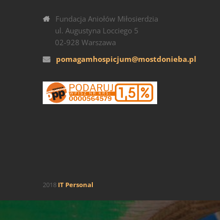
Fundacja Aniołów Miłosierdzia
ul. Augustyna Locciego 5
02-928 Warszawa
pomagamhospicjum@mostdonieba.pl
2018
IT Personal