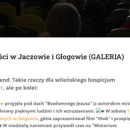
ści w Jaczowie i Głogowie (GALERIA)
nd. Takie rzeczy dla wileńskiego hospicjum
it
, ale po kolei:
ów
przyjęła pod dach "Bezdomnego Jezusa" (z autorskim mi
pełniony pięknymi ludźmi i ich wzruszeniami.
W sobotę
T
znych w Głogowie
, gdzie zaprezentował film "Hiob" i przepi
W niedzielę natomiast przyszedł czas na "Misterium