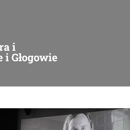
a i
 i Głogowie