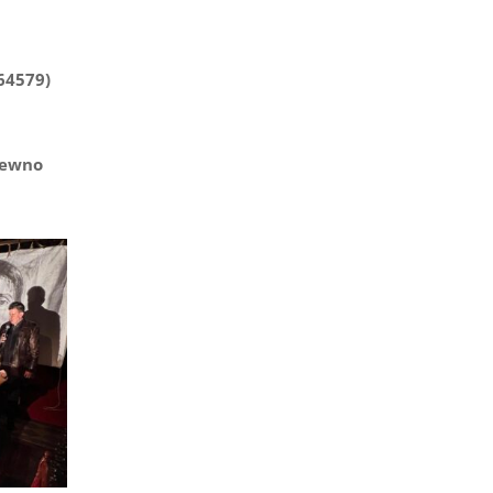
64579)
pewno