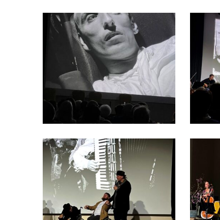
Bezdomny Jezus w Jaczowie -
Bezdo
Wielki Post 2026 (1)
Wielki
Hiob w Głogowie - Wielki Post 2026
Hiob w
(1)
(2)