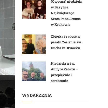
(Owocna) niedziela
w Bazylice
Najświętszego
Serca Pana Jezusa
w Krakowie
Zbiórka i radość w
parafii Zesłania św.
Ducha w Otwocku
Niedziela u św.
Anny w Zabrzu –
przepięknie i
serdecznie
WYDARZENIA