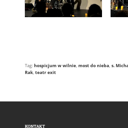
Hiob w Głogowie - Wielki Post 2026
Hiob w
(4)
(5)
Tag:
hospicjum w wilnie
,
most do nieba
,
s. Mich
Rak
,
teatr exit
KONTAKT