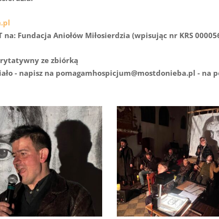
.pl
T na: Fundacja Aniołów Miłosierdzia (wpisując nr KRS 00005
arytatywny ze zbiórką
 śmiało - napisz na pomagamhospicjum@mostdonieba.pl - na 