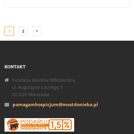
1
2
KONTAKT
Fundacja Aniołów Miłosierdzia
ul. Augustyna Locciego 5
02-928 Warszawa
pomagamhospicjum@mostdonieba.pl