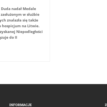
ej Duda nadał Medale
 zasłużonym w służbie
ch znalazła się także
o hospicjum na Litwie.
zyskanej Niepodległości
zuje do II
INFORMACJE
Z