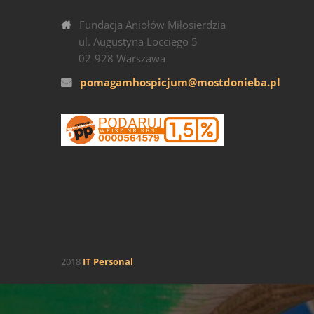
Fundacja Aniołów Miłosierdzia
ul. Augustyna Locciego 5
02-928 Warszawa
pomagamhospicjum@mostdonieba.pl
2018
IT Personal