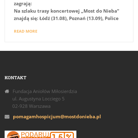
zagrają:
Na szlaku trasy koncertowej „Most do Nieba”
znajdą się: Łódź (31.08), Poznań (13.09), Police
READ MORE
KONTAKT
Fundacja Aniołów Miłosierdzia
ul. Augustyna Locciego 5
02-928 Warszawa
pomagamhospicjum@mostdonieba.pl