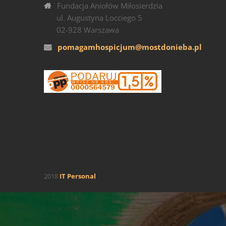
Fundacja Aniołów Miłosierdzia
ul. Augustyna Locciego 5
02-928 Warszawa
pomagamhospicjum@mostdonieba.pl
2018
IT Personal