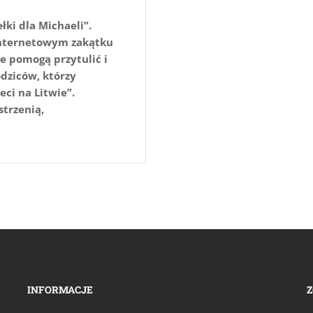
ki dla Michaeli”.
m internetowym zakątku
re pomogą przytulić i
odziców, którzy
ci na Litwie”.
strzenią,
INFORMACJE
Z