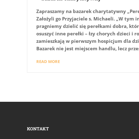
Zapraszamy na bazarek charytatywny „Pereł
Założyli go Przyjaciele s. Michaeli. „W ty
pragniemy dzielić się perełkami dobra, któ
osuszyć inne perełki – łzy chorych dzieci i r
zamieszkają w pierwszym hospicjum dla dzie
Bazarek nie jest miejscem handlu, lecz prze
READ MORE
KONTAKT