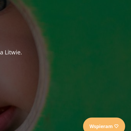
 Litwie.
Wspieram 🤍