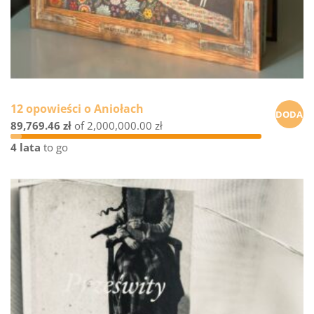
12 opowieści o Aniołach
DODAJ
89,769.46 zł
of
2,000,000.00 zł
DO
4 lata
to go
KOSZYK