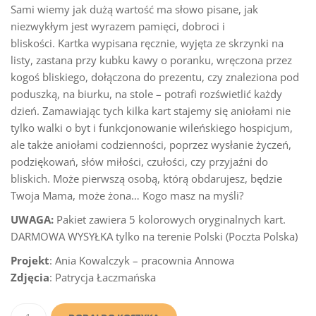
Sami wiemy jak dużą wartość ma słowo pisane, jak
niezwykłym jest wyrazem pamięci, dobroci i
bliskości. Kartka wypisana ręcznie, wyjęta ze skrzynki na
listy, zastana przy kubku kawy o poranku, wręczona przez
kogoś bliskiego, dołączona do prezentu, czy znaleziona pod
poduszką, na biurku, na stole – potrafi rozświetlić każdy
dzień. Zamawiając tych kilka kart stajemy się aniołami nie
tylko walki o byt i funkcjonowanie wileńskiego hospicjum,
ale także aniołami codzienności, poprzez wysłanie życzeń,
podziękowań, słów miłości, czułości, czy przyjaźni do
bliskich. Może pierwszą osobą, którą obdarujesz, będzie
Twoja Mama, może żona… Kogo masz na myśli?
UWAGA:
Pakiet zawiera 5 kolorowych oryginalnych kart.
DARMOWA WYSYŁKA tylko na terenie Polski (Poczta Polska)
Projekt
: Ania Kowalczyk – pracownia Annowa
Zdjęcia
: Patrycja Łaczmańska
ilość