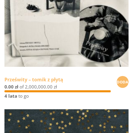
Prześwity – tomik z płytą
DODAJ
0.00 zł
of
2,000,000.00 zł
DO
4 lata
to go
KOSZYK