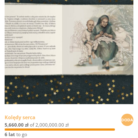
Kolędy serca
DODAJ
5,660.00 zł
of
2,000,000.00 zł
DO
6 lat
to go