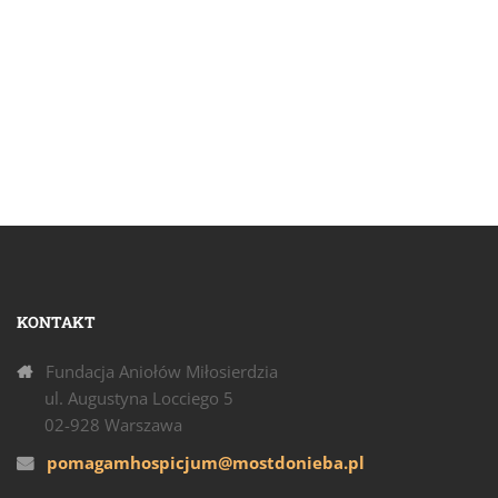
KOSZYK
KONTAKT
Fundacja Aniołów Miłosierdzia
ul. Augustyna Locciego 5
02-928 Warszawa
pomagamhospicjum@mostdonieba.pl