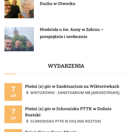
Ducha w Otwocku
Niedziela u św. Anny w Zabrzu –
przepięknie i serdecznie
WYDARZENIA
Pieśni (z) gór w Sanktuarium na Wiktorówkach
7
WIKTORÓWKI - SANKTUARIUM MB JAWORZYŃSKIEJ
LIP
Pieśni (z) gór w Schronisku PTTK w Dolinie
7
Roztoki
LIP
SCHRONISKO PTTK W DOLINIE ROZTOKI