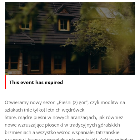
This event has expired
Otwieramy nowy sezon „Pieśni (z) gór”, czyli modlitw na
szlakach (nie tylko) letnich wędrówek.
Stare, mądre pieśni w nowych aranżacjach, jak również
nowe wzruszające piosenki w tradycyjnych góralskich
brzmieniach a wszystko wśród wspaniałej tatrzańskiej
przyrody i jeszcze wspanialszych przyjaciół. Krótko mówiąc: