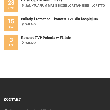
Dzień Ojca w Domu Maryi
23
SANKTUARIUM MATKI BOŻEJ LORETAŃSKIEJ - LORETTO
CZE
Ballady i romanse – koncert TVP dla hospicjum
15
WILNO
SIE
Koncert TVP Polonia w Wilnie
3
WILNO
LIP
KONTAKT