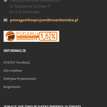
Fundacja Aniołów Miłosierdzia
ul. Augustyna Locciego 5
02-928 Warszawa
pomagamhospicjum@mostdonieba.pl
INFORMACJE
STATUT Fundacji
Dla mediów
Polityka Prywatności
Regulamin
ZOBACZ JAK TWOJE DATKI ZMIENIAJĄ ŚWIAT!