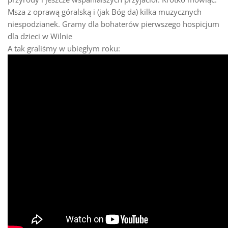
Msza z oprawą góralską i (jak Bóg da) kilka muzycznych
niespodzianek. Gramy dla bohaterów pierwszego hospicjum
dla dzieci w Wilnie
A tak graliśmy w ubiegłym roku: