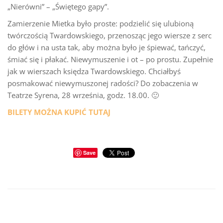
„Nierówni” – „Świętego gapy”.
Zamierzenie Mietka było proste: podzielić się ulubioną
twórczością Twardowskiego, przenosząc jego wiersze z serc
do głów i na usta tak, aby można było je śpiewać, tańczyć,
śmiać się i płakać. Niewymuszenie i ot – po prostu. Zupełnie
jak w wierszach księdza Twardowskiego. Chciałbyś
posmakować niewymuszonej radości? Do zobaczenia w
Teatrze Syrena, 28 września, godz. 18.00. 🙂
BILETY MOŻNA KUPIĆ TUTAJ
Save