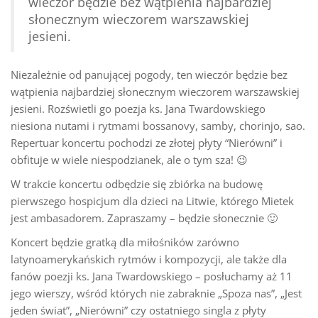
wieczór będzie bez wątpienia najbardziej
słonecznym wieczorem warszawskiej
jesieni.
Niezależnie od panującej pogody, ten wieczór będzie bez
wątpienia najbardziej słonecznym wieczorem warszawskiej
jesieni. Rozświetli go poezja ks. Jana Twardowskiego
niesiona nutami i rytmami bossanovy, samby, chorinjo, sao.
Repertuar koncertu pochodzi ze złotej płyty “Nierówni” i
obfituje w wiele niespodzianek, ale o tym sza! 😉
W trakcie koncertu odbędzie się zbiórka na budowę
pierwszego hospicjum dla dzieci na Litwie, którego Mietek
jest ambasadorem. Zapraszamy – będzie słonecznie 🙂
Koncert będzie gratką dla miłośników zarówno
latynoamerykańskich rytmów i kompozycji, ale także dla
fanów poezji ks. Jana Twardowskiego – posłuchamy aż 11
jego wierszy, wśród których nie zabraknie „Spoza nas”, „Jest
jeden świat”, „Nierówni” czy ostatniego singla z płyty