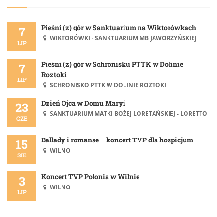
Pieśni (z) gór w Sanktuarium na Wiktorówkach
7
WIKTORÓWKI - SANKTUARIUM MB JAWORZYŃSKIEJ
LIP
Pieśni (z) gór w Schronisku PTTK w Dolinie
7
Roztoki
LIP
SCHRONISKO PTTK W DOLINIE ROZTOKI
Dzień Ojca w Domu Maryi
23
SANKTUARIUM MATKI BOŻEJ LORETAŃSKIEJ - LORETTO
CZE
Ballady i romanse – koncert TVP dla hospicjum
15
WILNO
SIE
Koncert TVP Polonia w Wilnie
3
WILNO
LIP