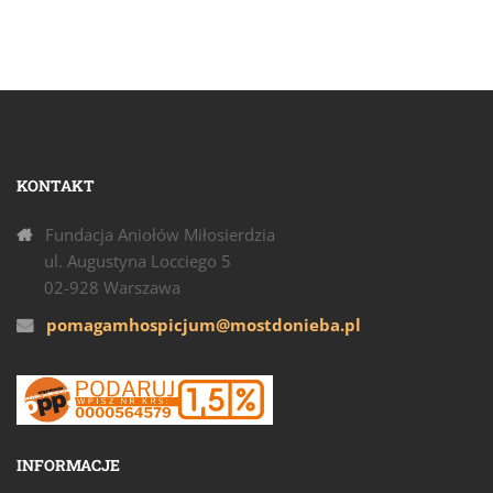
KONTAKT
Fundacja Aniołów Miłosierdzia
ul. Augustyna Locciego 5
02-928 Warszawa
pomagamhospicjum@mostdonieba.pl
INFORMACJE