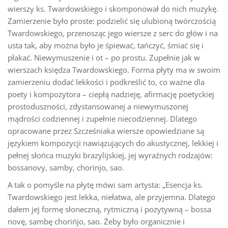
wierszy ks. Twardowskiego i skomponował do nich muzykę.
Zamierzenie było proste: podzielić się ulubioną twórczością
Twardowskiego, przenosząc jego wiersze z serc do głów i na
usta tak, aby można było je śpiewać, tańczyć, śmiać się i
płakać. Niewymuszenie i ot – po prostu. Zupełnie jak w
wierszach księdza Twardowskiego. Forma płyty ma w swoim
zamierzeniu dodać lekkości i podkreślić to, co ważne dla
poety i kompozytora – ciepłą nadzieję, afirmację poetyckiej
prostoduszności, zdystansowanej a niewymuszonej
mądrości codziennej i zupełnie niecodziennej. Dlatego
opracowane przez Szcześniaka wiersze opowiedziane są
językiem kompozycji nawiązujących do akustycznej, lekkiej i
pełnej słońca muzyki brazylijskiej, jej wyraźnych rodzajów:
bossanovy, samby, chorinjo, sao.
A tak o pomyśle na płytę mówi sam artysta: „Esencja ks.
Twardowskiego jest lekka, niełatwa, ale przyjemna. Dlatego
dałem jej formę słoneczną, rytmiczną i pozytywną – bossa
novę, sambę chorińjo, sao. Żeby było organicznie i