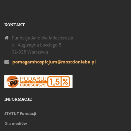
KONTAKT
Fundacja Aniołów Miłosierdzia
ul. Augustyna Locciego 5
02-928 Warszawa
pomagamhospicjum@mostdonieba.pl
INFORMACJE
STATUT Fundacji
Dla mediów