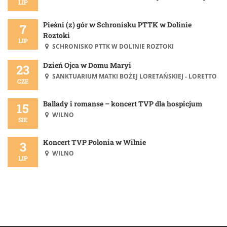
LIP
Pieśni (z) gór w Schronisku PTTK w Dolinie
7
Roztoki
LIP
SCHRONISKO PTTK W DOLINIE ROZTOKI
Dzień Ojca w Domu Maryi
23
SANKTUARIUM MATKI BOŻEJ LORETAŃSKIEJ - LORETTO
CZE
Ballady i romanse – koncert TVP dla hospicjum
15
WILNO
SIE
Koncert TVP Polonia w Wilnie
3
WILNO
LIP