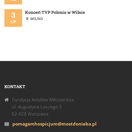
Koncert TVP Polonia w Wilnie
3
WILNO
LIP
KONTAKT
Fundacja Aniołów Miłosierdzia
ul. Augustyna Locciego 5
02-928 Warszawa
pomagamhospicjum@mostdonieba.pl