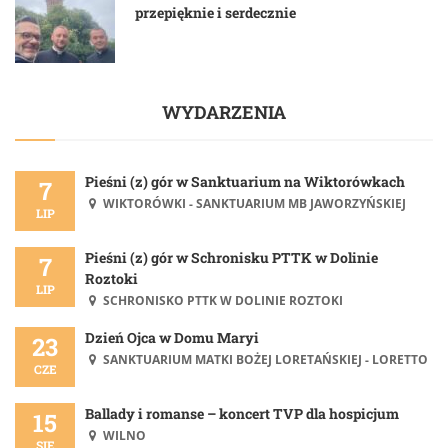
przepięknie i serdecznie
WYDARZENIA
Pieśni (z) gór w Sanktuarium na Wiktorówkach
7
WIKTORÓWKI - SANKTUARIUM MB JAWORZYŃSKIEJ
LIP
Pieśni (z) gór w Schronisku PTTK w Dolinie
7
Roztoki
LIP
SCHRONISKO PTTK W DOLINIE ROZTOKI
Dzień Ojca w Domu Maryi
23
SANKTUARIUM MATKI BOŻEJ LORETAŃSKIEJ - LORETTO
CZE
Ballady i romanse – koncert TVP dla hospicjum
15
WILNO
SIE