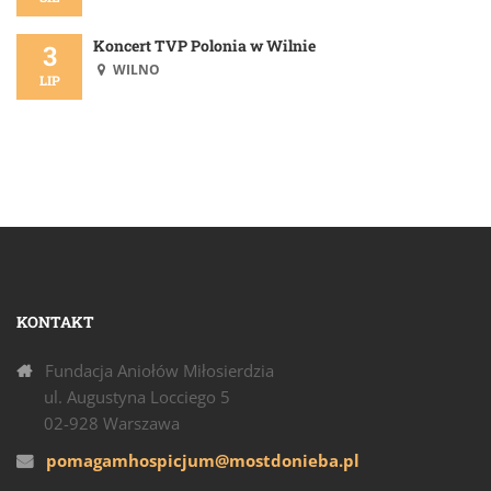
Koncert TVP Polonia w Wilnie
3
WILNO
LIP
KONTAKT
Fundacja Aniołów Miłosierdzia
ul. Augustyna Locciego 5
02-928 Warszawa
pomagamhospicjum@mostdonieba.pl