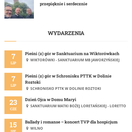
przepięknie i serdecznie
WYDARZENIA
Pieśni (z) gór w Sanktuarium na Wiktorówkach
7
WIKTORÓWKI - SANKTUARIUM MB JAWORZYŃSKIEJ
LIP
Pieśni (z) gór w Schronisku PTTK w Dolinie
7
Roztoki
LIP
SCHRONISKO PTTK W DOLINIE ROZTOKI
Dzień Ojca w Domu Maryi
23
SANKTUARIUM MATKI BOŻEJ LORETAŃSKIEJ - LORETTO
CZE
Ballady i romanse – koncert TVP dla hospicjum
15
WILNO
SIE