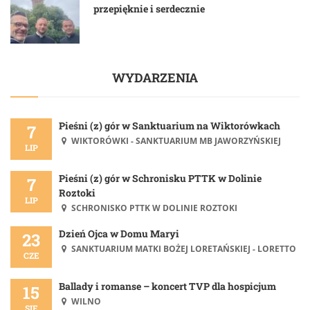
przepięknie i serdecznie
WYDARZENIA
Pieśni (z) gór w Sanktuarium na Wiktorówkach
7
WIKTORÓWKI - SANKTUARIUM MB JAWORZYŃSKIEJ
LIP
Pieśni (z) gór w Schronisku PTTK w Dolinie
7
Roztoki
LIP
SCHRONISKO PTTK W DOLINIE ROZTOKI
Dzień Ojca w Domu Maryi
23
SANKTUARIUM MATKI BOŻEJ LORETAŃSKIEJ - LORETTO
CZE
Ballady i romanse – koncert TVP dla hospicjum
15
WILNO
SIE