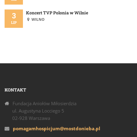
Koncert TVP Polonia w Wilnie
3
WILNO
LIP
KONTAKT
Fundacja Aniołów Miłosierdzia
ul. Augustyna Locciego 5
02-928 Warszawa
pomagamhospicjum@mostdonieba.pl