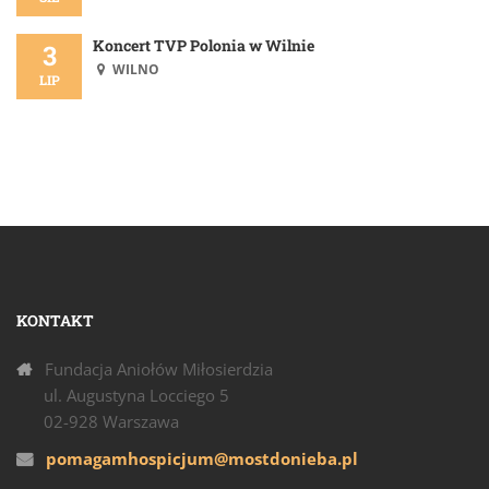
Koncert TVP Polonia w Wilnie
3
WILNO
LIP
KONTAKT
Fundacja Aniołów Miłosierdzia
ul. Augustyna Locciego 5
02-928 Warszawa
pomagamhospicjum@mostdonieba.pl