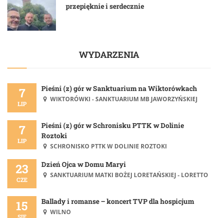
przepięknie i serdecznie
WYDARZENIA
Pieśni (z) gór w Sanktuarium na Wiktorówkach
7
WIKTORÓWKI - SANKTUARIUM MB JAWORZYŃSKIEJ
LIP
Pieśni (z) gór w Schronisku PTTK w Dolinie
7
Roztoki
LIP
SCHRONISKO PTTK W DOLINIE ROZTOKI
Dzień Ojca w Domu Maryi
23
SANKTUARIUM MATKI BOŻEJ LORETAŃSKIEJ - LORETTO
CZE
Ballady i romanse – koncert TVP dla hospicjum
15
WILNO
SIE