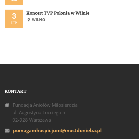
Koncert TVP Polonia w Wilnie
3
WILNO
LIP
KONTAKT
Fundacja Aniołów Miłosierdzia
ul. Augustyna Locciego 5
02-928 Warszawa
pomagamhospicjum@mostdonieba.pl