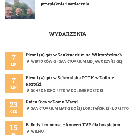
przepięknie i serdecznie
WYDARZENIA
Pieśni (z) gór w Sanktuarium na Wiktorówkach
7
WIKTORÓWKI - SANKTUARIUM MB JAWORZYŃSKIEJ
LIP
Pieśni (z) gór w Schronisku PTTK w Dolinie
7
Roztoki
LIP
SCHRONISKO PTTK W DOLINIE ROZTOKI
Dzień Ojca w Domu Maryi
23
SANKTUARIUM MATKI BOŻEJ LORETAŃSKIEJ - LORETTO
CZE
Ballady i romanse – koncert TVP dla hospicjum
15
WILNO
SIE