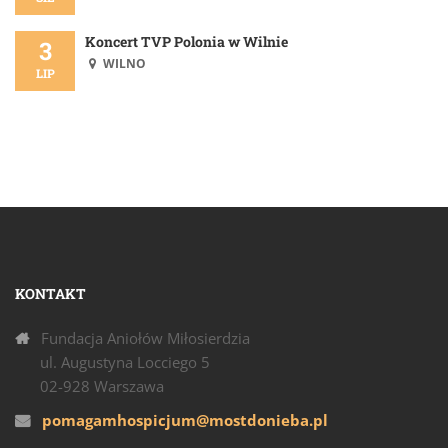
Koncert TVP Polonia w Wilnie
3
WILNO
LIP
KONTAKT
Fundacja Aniołów Miłosierdzia
ul. Augustyna Locciego 5
02-928 Warszawa
pomagamhospicjum@mostdonieba.pl