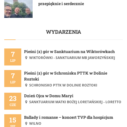
przepięknie i serdecznie
WYDARZENIA
Pieśni (z) gór w Sanktuarium na Wiktorówkach
7
WIKTORÓWKI - SANKTUARIUM MB JAWORZYŃSKIEJ
LIP
Pieśni (z) gór w Schronisku PTTK w Dolinie
7
Roztoki
LIP
SCHRONISKO PTTK W DOLINIE ROZTOKI
Dzień Ojca w Domu Maryi
23
SANKTUARIUM MATKI BOŻEJ LORETAŃSKIEJ - LORETTO
CZE
Ballady i romanse – koncert TVP dla hospicjum
15
WILNO
SIE