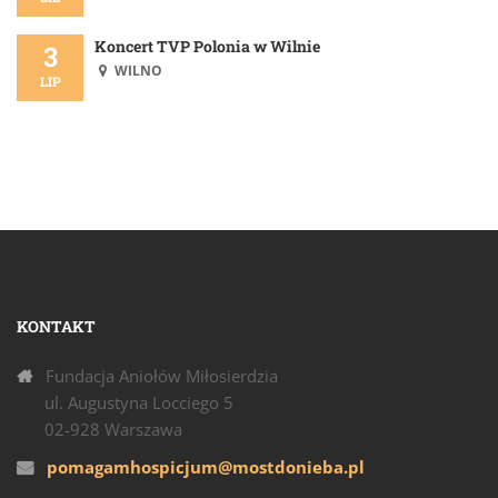
Koncert TVP Polonia w Wilnie
3
WILNO
LIP
KONTAKT
Fundacja Aniołów Miłosierdzia
ul. Augustyna Locciego 5
02-928 Warszawa
pomagamhospicjum@mostdonieba.pl