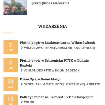
przepięknie i serdecznie
WYDARZENIA
Pieśni (z) gór w Sanktuarium na Wiktorówkach
7
WIKTORÓWKI - SANKTUARIUM MB JAWORZYŃSKIEJ
LIP
Pieśni (z) gór w Schronisku PTTK w Dolinie
7
Roztoki
LIP
SCHRONISKO PTTK W DOLINIE ROZTOKI
Dzień Ojca w Domu Maryi
23
SANKTUARIUM MATKI BOŻEJ LORETAŃSKIEJ - LORETTO
CZE
Ballady i romanse – koncert TVP dla hospicjum
15
WILNO
SIE