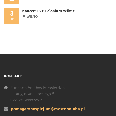
Koncert TVP Polonia w Wilnie
3
WILNO
LIP
KONTAKT
Fundacja Aniołów Miłosierdzia
ul. Augustyna Locciego 5
02-928 Warszawa
pomagamhospicjum@mostdonieba.pl