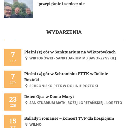
przepięknie i serdecznie
WYDARZENIA
Pieśni (z) gór w Sanktuarium na Wiktorówkach
7
WIKTORÓWKI - SANKTUARIUM MB JAWORZYŃSKIEJ
LIP
Pieśni (z) gór w Schronisku PTTK w Dolinie
7
Roztoki
LIP
SCHRONISKO PTTK W DOLINIE ROZTOKI
Dzień Ojca w Domu Maryi
23
SANKTUARIUM MATKI BOŻEJ LORETAŃSKIEJ - LORETTO
CZE
Ballady i romanse – koncert TVP dla hospicjum
15
WILNO
SIE