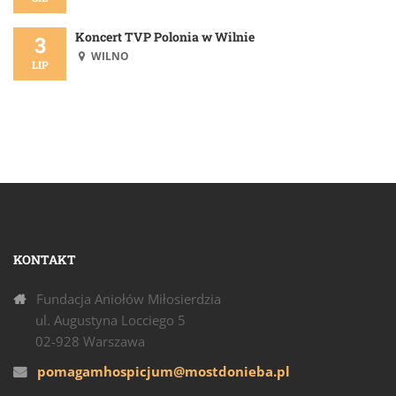
Koncert TVP Polonia w Wilnie
3
WILNO
LIP
KONTAKT
Fundacja Aniołów Miłosierdzia
ul. Augustyna Locciego 5
02-928 Warszawa
pomagamhospicjum@mostdonieba.pl