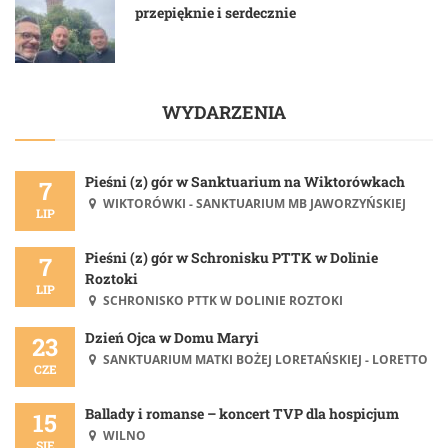
przepięknie i serdecznie
WYDARZENIA
Pieśni (z) gór w Sanktuarium na Wiktorówkach
7
WIKTORÓWKI - SANKTUARIUM MB JAWORZYŃSKIEJ
LIP
Pieśni (z) gór w Schronisku PTTK w Dolinie
7
Roztoki
LIP
SCHRONISKO PTTK W DOLINIE ROZTOKI
Dzień Ojca w Domu Maryi
23
SANKTUARIUM MATKI BOŻEJ LORETAŃSKIEJ - LORETTO
CZE
Ballady i romanse – koncert TVP dla hospicjum
15
WILNO
SIE