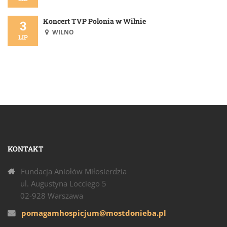
Koncert TVP Polonia w Wilnie
3
WILNO
LIP
KONTAKT
Fundacja Aniołów Miłosierdzia
ul. Augustyna Locciego 5
02-928 Warszawa
pomagamhospicjum@mostdonieba.pl