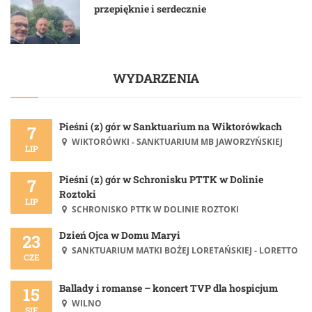
przepięknie i serdecznie
WYDARZENIA
Pieśni (z) gór w Sanktuarium na Wiktorówkach
7
WIKTORÓWKI - SANKTUARIUM MB JAWORZYŃSKIEJ
LIP
Pieśni (z) gór w Schronisku PTTK w Dolinie
7
Roztoki
LIP
SCHRONISKO PTTK W DOLINIE ROZTOKI
Dzień Ojca w Domu Maryi
23
SANKTUARIUM MATKI BOŻEJ LORETAŃSKIEJ - LORETTO
CZE
Ballady i romanse – koncert TVP dla hospicjum
15
WILNO
SIE