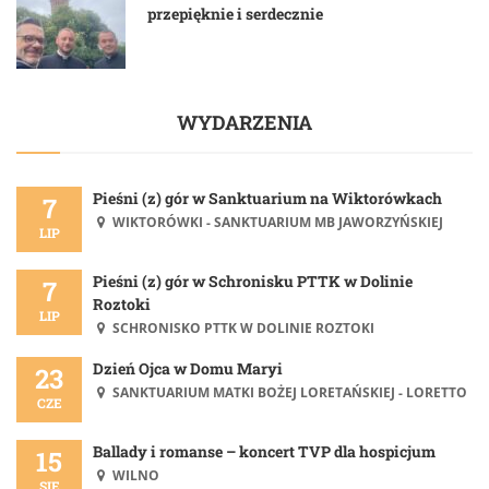
przepięknie i serdecznie
WYDARZENIA
Pieśni (z) gór w Sanktuarium na Wiktorówkach
7
WIKTORÓWKI - SANKTUARIUM MB JAWORZYŃSKIEJ
LIP
Pieśni (z) gór w Schronisku PTTK w Dolinie
7
Roztoki
LIP
SCHRONISKO PTTK W DOLINIE ROZTOKI
Dzień Ojca w Domu Maryi
23
SANKTUARIUM MATKI BOŻEJ LORETAŃSKIEJ - LORETTO
CZE
Ballady i romanse – koncert TVP dla hospicjum
15
WILNO
SIE