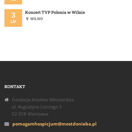
Koncert TVP Polonia w Wilnie
3
WILNO
LIP
KONTAKT
Fundacja Aniołów Miłosierdzia
ul. Augustyna Locciego 5
02-928 Warszawa
pomagamhospicjum@mostdonieba.pl