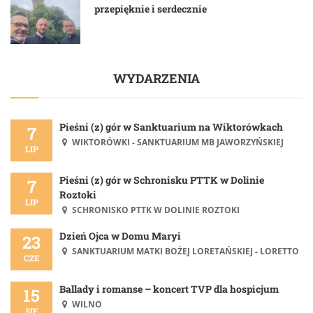
przepięknie i serdecznie
WYDARZENIA
Pieśni (z) gór w Sanktuarium na Wiktorówkach
7
WIKTORÓWKI - SANKTUARIUM MB JAWORZYŃSKIEJ
LIP
Pieśni (z) gór w Schronisku PTTK w Dolinie
7
Roztoki
LIP
SCHRONISKO PTTK W DOLINIE ROZTOKI
Dzień Ojca w Domu Maryi
23
SANKTUARIUM MATKI BOŻEJ LORETAŃSKIEJ - LORETTO
CZE
Ballady i romanse – koncert TVP dla hospicjum
15
WILNO
SIE