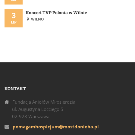
Koncert TVP Polonia w Wilnie
3
WILNO
LIP
KONTAKT
Fundacja Aniołów Miłosierdzia
ul. Augustyna Locciego 5
02-928 Warszawa
pomagamhospicjum@mostdonieba.pl