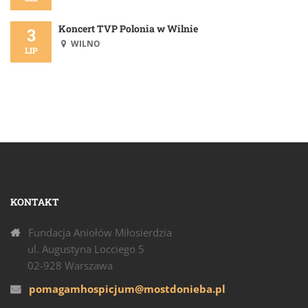
Koncert TVP Polonia w Wilnie
3
WILNO
LIP
KONTAKT
Fundacja Aniołów Miłosierdzia
ul. Augustyna Locciego 5
02-928 Warszawa
pomagamhospicjum@mostdonieba.pl