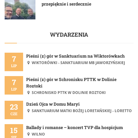
przepięknie i serdecznie
WYDARZENIA
Pieśni (z) gór w Sanktuarium na Wiktorówkach
7
WIKTORÓWKI - SANKTUARIUM MB JAWORZYŃSKIEJ
LIP
Pieśni (z) gór w Schronisku PTTK w Dolinie
7
Roztoki
LIP
SCHRONISKO PTTK W DOLINIE ROZTOKI
Dzień Ojca w Domu Maryi
23
SANKTUARIUM MATKI BOŻEJ LORETAŃSKIEJ - LORETTO
CZE
Ballady i romanse – koncert TVP dla hospicjum
15
WILNO
SIE