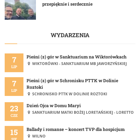
przepięknie i serdecznie
WYDARZENIA
Pieśni (z) gór w Sanktuarium na Wiktorówkach
7
WIKTORÓWKI - SANKTUARIUM MB JAWORZYŃSKIEJ
LIP
Pieśni (z) gór w Schronisku PTTK w Dolinie
7
Roztoki
LIP
SCHRONISKO PTTK W DOLINIE ROZTOKI
Dzień Ojca w Domu Maryi
23
SANKTUARIUM MATKI BOŻEJ LORETAŃSKIEJ - LORETTO
CZE
Ballady i romanse – koncert TVP dla hospicjum
15
WILNO
SIE