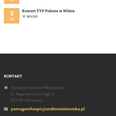
Koncert TVP Polonia w Wilnie
3
WILNO
LIP
KONTAKT
Fundacja Aniołów Miłosierdzia
ul. Augustyna Locciego 5
02-928 Warszawa
pomagamhospicjum@mostdonieba.pl