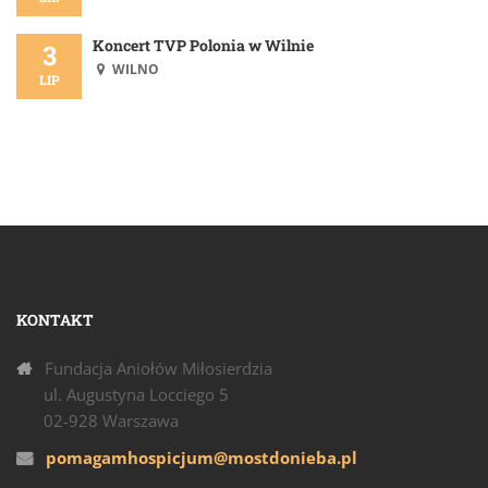
Koncert TVP Polonia w Wilnie
3
WILNO
LIP
KONTAKT
Fundacja Aniołów Miłosierdzia
ul. Augustyna Locciego 5
02-928 Warszawa
pomagamhospicjum@mostdonieba.pl