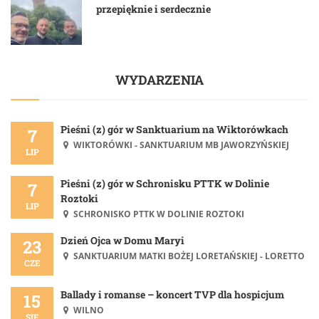
przepięknie i serdecznie
WYDARZENIA
Pieśni (z) gór w Sanktuarium na Wiktorówkach
7
WIKTORÓWKI - SANKTUARIUM MB JAWORZYŃSKIEJ
LIP
Pieśni (z) gór w Schronisku PTTK w Dolinie
7
Roztoki
LIP
SCHRONISKO PTTK W DOLINIE ROZTOKI
Dzień Ojca w Domu Maryi
23
SANKTUARIUM MATKI BOŻEJ LORETAŃSKIEJ - LORETTO
CZE
Ballady i romanse – koncert TVP dla hospicjum
15
WILNO
SIE