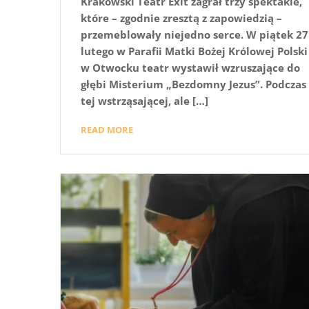
Krakowski Teatr Exit zagrał trzy spektakle,
które – zgodnie zresztą z zapowiedzią –
przemeblowały niejedno serce. W piątek 27
lutego w Parafii Matki Bożej Królowej Polski
w Otwocku teatr wystawił wzruszające do
głębi Misterium „Bezdomny Jezus”. Podczas
tej wstrząsającej, ale […]
READ MORE