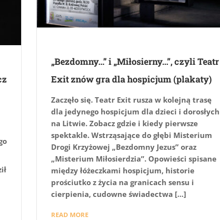
„Bezdomny…” i „Miłosierny…”, czyli Teatr
cz
Exit znów gra dla hospicjum (plakaty)
Zaczęło się. Teatr Exit rusza w kolejną trasę
dla jedynego hospicjum dla dzieci i dorosłych
na Litwie. Zobacz gdzie i kiedy pierwsze
spektakle. Wstrząsające do głębi Misterium
go
Drogi Krzyżowej „Bezdomny Jezus” oraz
„Misterium Miłosierdzia”. Opowieści spisane
ił
między łóżeczkami hospicjum, historie
prościutko z życia na granicach sensu i
cierpienia, cudowne świadectwa […]
READ MORE