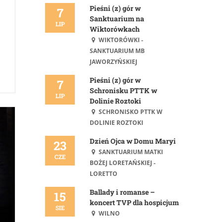
Pieśni (z) gór w
7
Sanktuarium na
LIP
Wiktorówkach
WIKTORÓWKI -
SANKTUARIUM MB
JAWORZYŃSKIEJ
Pieśni (z) gór w
7
Schronisku PTTK w
LIP
Dolinie Roztoki
SCHRONISKO PTTK W
DOLINIE ROZTOKI
Dzień Ojca w Domu Maryi
23
SANKTUARIUM MATKI
CZE
BOŻEJ LORETAŃSKIEJ -
LORETTO
Ballady i romanse –
15
koncert TVP dla hospicjum
SIE
WILNO