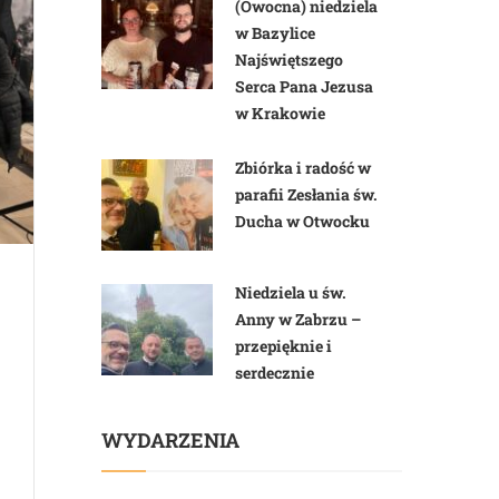
(Owocna) niedziela
w Bazylice
Najświętszego
Serca Pana Jezusa
w Krakowie
Zbiórka i radość w
parafii Zesłania św.
Ducha w Otwocku
Niedziela u św.
Anny w Zabrzu –
przepięknie i
serdecznie
WYDARZENIA