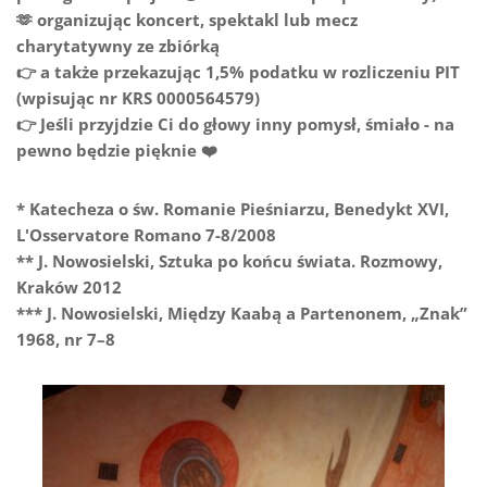
🫶 organizując koncert, spektakl lub mecz
charytatywny ze zbiórką
👉 a także przekazując 1,5% podatku w rozliczeniu PIT
(wpisując nr KRS 0000564579)
👉 Jeśli przyjdzie Ci do głowy inny pomysł, śmiało - na
pewno będzie pięknie ❤️
* Katecheza o św. Romanie Pieśniarzu, Benedykt XVI,
L'Osservatore Romano 7-8/2008
** J. Nowosielski, Sztuka po końcu świata. Rozmowy,
Kraków 2012
*** J. Nowosielski, Między Kaabą a Partenonem, „Znak”
1968, nr 7–8