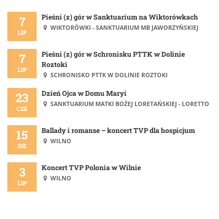
Pieśni (z) gór w Sanktuarium na Wiktorówkach
7
WIKTORÓWKI - SANKTUARIUM MB JAWORZYŃSKIEJ
LIP
Pieśni (z) gór w Schronisku PTTK w Dolinie
7
Roztoki
LIP
SCHRONISKO PTTK W DOLINIE ROZTOKI
Dzień Ojca w Domu Maryi
23
SANKTUARIUM MATKI BOŻEJ LORETAŃSKIEJ - LORETTO
CZE
Ballady i romanse – koncert TVP dla hospicjum
15
WILNO
SIE
Koncert TVP Polonia w Wilnie
3
WILNO
LIP