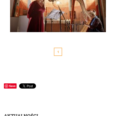
Akatyst ku czci Bogurodzicy - Szaja, Komorowska,
Karbownik, Nowosielski (6)
1
Save
AKTUALNOŚCI