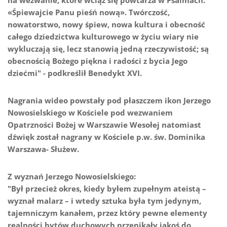
na wezwanie, które wciąż się powtarza w Psalmach:
«Śpiewajcie Panu pieśń nową». Twórczość,
nowatorstwo, nowy śpiew, nowa kultura i obecność
całego dziedzictwa kulturowego w życiu wiary nie
wykluczają się, lecz stanowią jedną rzeczywistość; są
obecnością Bożego piękna i radości z bycia Jego
dziećmi" - podkreślił Benedykt XVI.
Nagrania wideo powstały pod płaszczem ikon Jerzego
Nowosielskiego w Kościele pod wezwaniem
Opatrzności Bożej w Warszawie Wesołej natomiast
dźwięk został nagrany w Kościele p.w. św. Dominika
Warszawa- Służew.
Z wyznań Jerzego Nowosielskiego:
"Był przecież okres, kiedy byłem zupełnym ateistą –
wyznał malarz – i wtedy sztuka była tym jedynym,
tajemniczym kanałem, przez który pewne elementy
realności bytów duchowych przenikały jakoś do