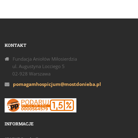
KONTAKT
Fundacja Aniołów Miłosierdzia
ul. Augustyna Locciego 5
02-928 Warszawa
pomagamhospicjum@mostdonieba.pl
INFORMACJE