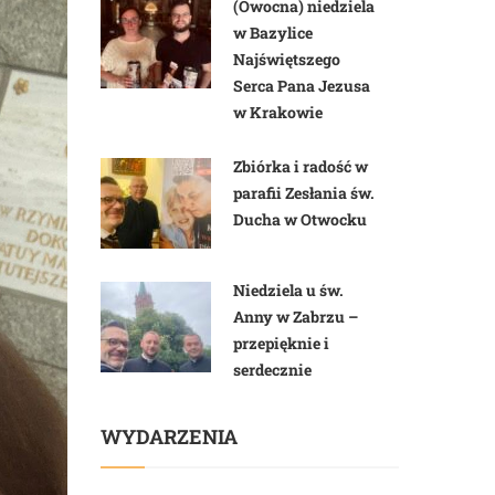
(Owocna) niedziela
w Bazylice
Najświętszego
Serca Pana Jezusa
w Krakowie
Zbiórka i radość w
parafii Zesłania św.
Ducha w Otwocku
Niedziela u św.
Anny w Zabrzu –
przepięknie i
serdecznie
WYDARZENIA