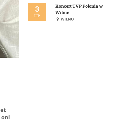
Koncert TVP Polonia w
3
Wilnie
LIP
WILNO
,
net
 oni