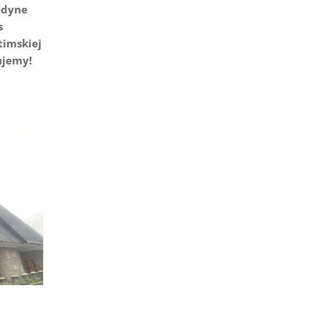
edyne
s
timskiej
kujemy!