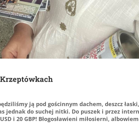
h Krzeptówkach
spędziliśmy ją pod gościnnym dachem, deszcz łaski
s jednak do suchej nitki. Do puszek i przez inter
 USD i 20 GBP! Błogosławieni miłosierni, albowiem