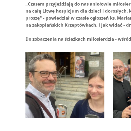
„Czasem przyjeżdżają do nas aniołowie miłosie
na całą Litwę hospicjum dla dzieci i dorosłych,
proszę" - powiedział w czasie ogłoszeń ks. Mar
na zakopiańskich Krzeptówkach. I jak widać - dru
Do zobaczenia na ścieżkach miłosierdzia - wśród
Deszcz łaski na zakopiańskich
Deszcz
Krzeptówkach (4)
Krzept