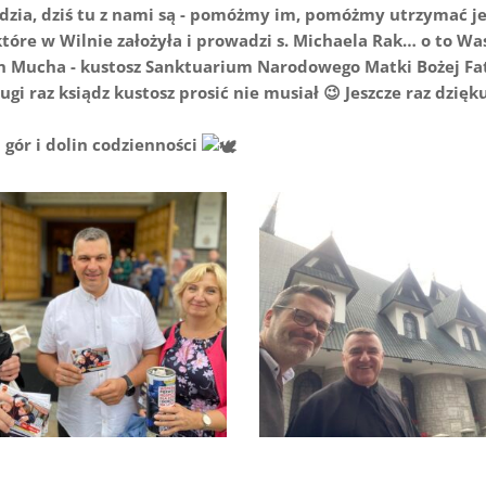
rdzia, dziś tu z nami są - pomóżmy im, pomóżmy utrzymać j
 które w Wilnie założyła i prowadzi s. Michaela Rak… o to Wa
ian Mucha - kustosz Sanktuarium Narodowego Matki Bożej Fa
gi raz ksiądz kustosz prosić nie musiał 😉 Jeszcze raz dzię
 gór i dolin codzienności
 łaski na zakopiańskich
Deszcz łaski na zakopiańskich
ówkach (3)
Krzeptówkach (2)