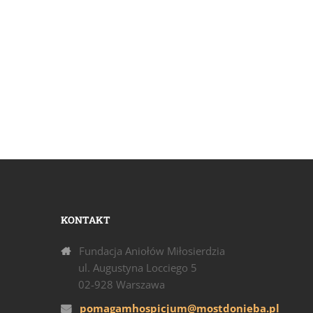
KONTAKT
Fundacja Aniołów Miłosierdzia
ul. Augustyna Locciego 5
02-928 Warszawa
pomagamhospicjum@mostdonieba.pl