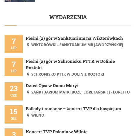
WYDARZENIA
Pieśni (z) gór w Sanktuarium na Wiktorówkach
7
WIKTORÓWKI - SANKTUARIUM MB JAWORZYŃSKIEJ
LIP
Pieśni (z) gór w Schronisku PTTK w Dolinie
7
Roztoki
LIP
SCHRONISKO PTTK W DOLINIE ROZTOKI
Dzień Ojca w Domu Maryi
23
SANKTUARIUM MATKI BOŻEJ LORETAŃSKIEJ - LORETTO
CZE
Ballady i romanse – koncert TVP dla hospicjum
15
WILNO
SIE
Koncert TVP Polonia w Wilnie
3