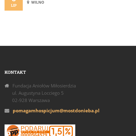
WILNO
LIP
KONTAKT
Fundacja Aniołów Miłosierdzia
ul. Augustyna Locciego 5
02-928 Warszawa
pomagamhospicjum@mostdonieba.pl