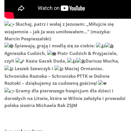
Słuchaj, patrz i wołaj z Jezusem: „Miłujcie się
wzajemnie – jak Ja was umiłowałem…” (muzyka:
Marcin Pospieszalski
)
Śpiewają, grają i modlą się za ciebie:
Agnieszka Cudzich
,
Piotr Cudzich
& Przyjaciele,
czyli
Kasia Gacek Duda
,
Dariusz Mucha
,
Leszek Szewczyk
i
Maciej Ormaniec
.
Schronisko Roztoka
– Schronisko PTTK w Dolinie
Roztoki – dziękujemy za cudowną gościnę!
Gramy dla pierwszego hospicjum dla dzieci i
dorosłych na Litwie, które w Wilnie założyła i prowadzi
polska siostra Michaela Rak ZSJM