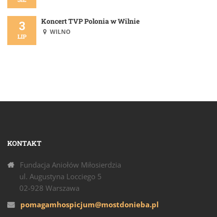
Koncert TVP Polonia w Wilnie
3
WILNO
LIP
KONTAKT
Fundacja Aniołów Miłosierdzia
ul. Augustyna Locciego 5
02-928 Warszawa
pomagamhospicjum@mostdonieba.pl