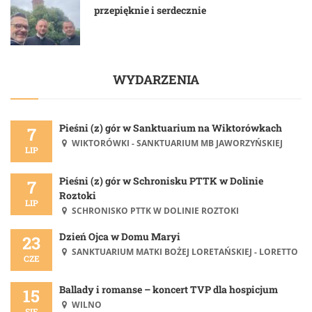
przepięknie i serdecznie
WYDARZENIA
Pieśni (z) gór w Sanktuarium na Wiktorówkach
7
WIKTORÓWKI - SANKTUARIUM MB JAWORZYŃSKIEJ
LIP
Pieśni (z) gór w Schronisku PTTK w Dolinie
7
Roztoki
LIP
SCHRONISKO PTTK W DOLINIE ROZTOKI
Dzień Ojca w Domu Maryi
23
SANKTUARIUM MATKI BOŻEJ LORETAŃSKIEJ - LORETTO
CZE
Ballady i romanse – koncert TVP dla hospicjum
15
WILNO
SIE