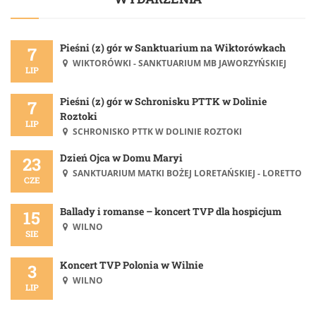
Pieśni (z) gór w Sanktuarium na Wiktorówkach
7
WIKTORÓWKI - SANKTUARIUM MB JAWORZYŃSKIEJ
LIP
Pieśni (z) gór w Schronisku PTTK w Dolinie
7
Roztoki
LIP
SCHRONISKO PTTK W DOLINIE ROZTOKI
Dzień Ojca w Domu Maryi
23
SANKTUARIUM MATKI BOŻEJ LORETAŃSKIEJ - LORETTO
CZE
Ballady i romanse – koncert TVP dla hospicjum
15
WILNO
SIE
Koncert TVP Polonia w Wilnie
3
WILNO
LIP