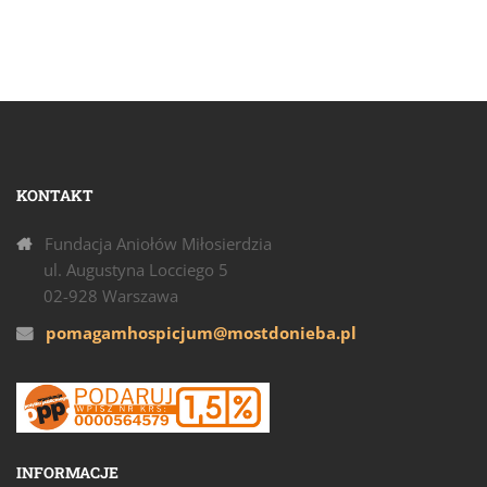
KONTAKT
Fundacja Aniołów Miłosierdzia
ul. Augustyna Locciego 5
02-928 Warszawa
pomagamhospicjum@mostdonieba.pl
INFORMACJE