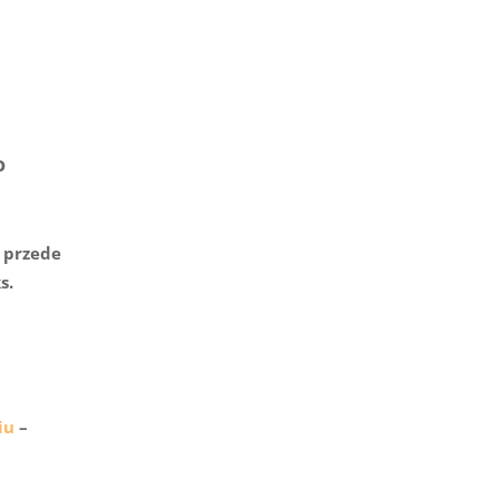
o
a przede
s.
iu
–