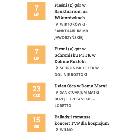
Pieśni (z) gór w
7
Sanktuarium na
LIP
Wiktorówkach
WIKTORÓWKI -
SANKTUARIUM MB
JAWORZYŃSKIEJ
Pieśni (z) gór w
7
Schronisku PTTK w
LIP
Dolinie Roztoki
SCHRONISKO PTTK W
DOLINIE ROZTOKI
Dzień Ojca w Domu Maryi
23
SANKTUARIUM MATKI
CZE
BOŻEJ LORETAŃSKIEJ -
LORETTO
Ballady i romanse –
15
koncert TVP dla hospicjum
SIE
WILNO