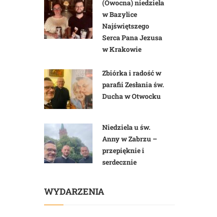
(Owocna) niedziela
w Bazylice
Najświętszego
Serca Pana Jezusa
w Krakowie
Zbiórka i radość w
parafii Zesłania św.
Ducha w Otwocku
Niedziela u św.
Anny w Zabrzu –
przepięknie i
serdecznie
WYDARZENIA