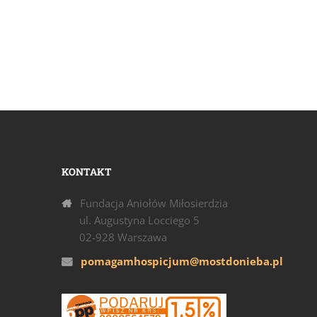
KONTAKT
Fundacja Aniołów Miłosierdzia
ul. Augustyna Locciego 5
02-928 Warszawa
pomagamhospicjum@mostdonieba.pl