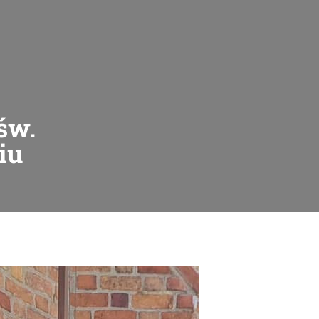
św.
iu