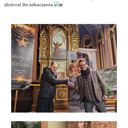
zbiórce! Do zobaczenia
Rabka - Zdrój błogosławieństw dla hospicjum (1)