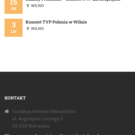
15
WILNO
SIE
Koncert TVP Polonia w Wilnie
3
WILNO
LIP
KONTAKT
Fundacja Aniołów Miłosierdzia
ul. Augustyna Locciego 5
02-928 Warszawa