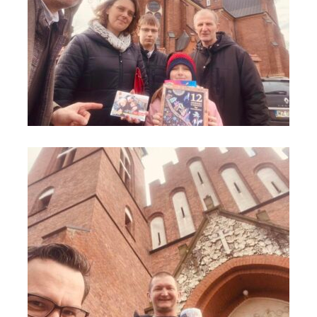
Rabka - Zdrój błogosławieństw dla hospicjum (3)