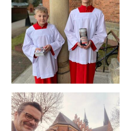
Rabka - Zdrój błogosławieństw dla hospicjum (2)