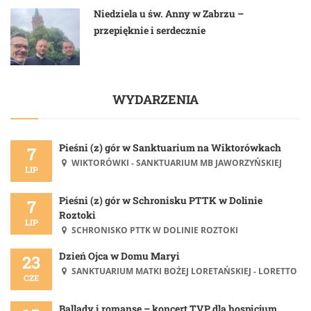
Niedziela u św. Anny w Zabrzu –
przepięknie i serdecznie
WYDARZENIA
Pieśni (z) gór w Sanktuarium na Wiktorówkach
7
WIKTORÓWKI - SANKTUARIUM MB JAWORZYŃSKIEJ
LIP
Pieśni (z) gór w Schronisku PTTK w Dolinie
7
Roztoki
LIP
SCHRONISKO PTTK W DOLINIE ROZTOKI
Dzień Ojca w Domu Maryi
23
SANKTUARIUM MATKI BOŻEJ LORETAŃSKIEJ - LORETTO
CZE
Ballady i romanse – koncert TVP dla hospicjum