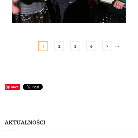
Orszak Trzech Króli 2024 - Kolędowanie na Moście do Nieba
(9)
...
1
2
3
6
Save
AKTUALNOŚCI