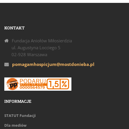
KONTAKT
Fundacja Aniołów Miłosierdzia
ul. Augustyna Locciego 5
02-928 Warszawa
pomagamhospicjum@mostdonieba.pl
INFORMACJE
STATUT Fundacji
Dla mediów