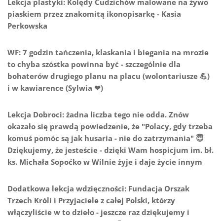
Lekcja plastyki: Kolędy Cudzichów malowane na żywo
piaskiem przez znakomitą ikonopisarkę - Kasia
Perkowska
WF: 7 godzin tańczenia, klaskania i biegania na mrozie
to chyba szóstka powinna być - szczególnie dla
bohaterów drugiego planu na placu (wolontariusze 💪)
i w kawiarence (Sylwia ❤)
Lekcja Dobroci: żadna liczba tego nie odda. Znów
okazało się prawdą powiedzenie, że "Polacy, gdy trzeba
komuś pomóc są jak husaria - nie do zatrzymania" 😇
Dziękujemy, że jesteście - dzięki Wam hospicjum im. bł.
ks. Michała Sopoćko w Wilnie żyje i daje życie innym
Dodatkowa lekcja wdzięczności: Fundacja Orszak
Trzech Króli i Przyjaciele z całej Polski, którzy
włączyliście w to dzieło - jeszcze raz dziękujemy i