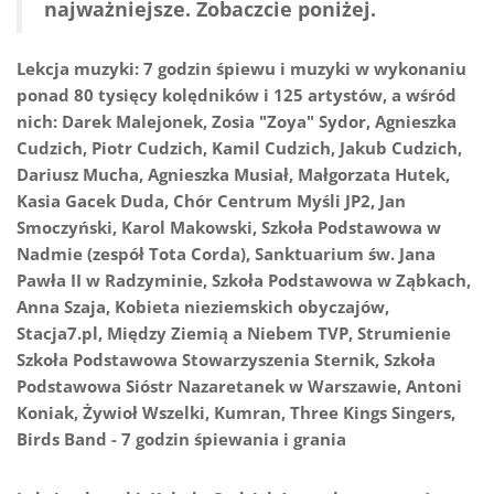
najważniejsze. Zobaczcie poniżej.
Lekcja muzyki: 7 godzin śpiewu i muzyki w wykonaniu
ponad 80 tysięcy kolędników i 125 artystów, a wśród
nich: Darek Malejonek, Zosia "Zoya" Sydor, Agnieszka
Cudzich, Piotr Cudzich, Kamil Cudzich, Jakub Cudzich,
Dariusz Mucha, Agnieszka Musiał, Małgorzata Hutek,
Kasia Gacek Duda, Chór Centrum Myśli JP2, Jan
Smoczyński, Karol Makowski, Szkoła Podstawowa w
Nadmie (zespół Tota Corda), Sanktuarium św. Jana
Pawła II w Radzyminie, Szkoła Podstawowa w Ząbkach,
Anna Szaja, Kobieta nieziemskich obyczajów,
Stacja7.pl, Między Ziemią a Niebem TVP, Strumienie
Szkoła Podstawowa Stowarzyszenia Sternik, Szkoła
Podstawowa Sióstr Nazaretanek w Warszawie, Antoni
Koniak, Żywioł Wszelki, Kumran, Three Kings Singers,
Birds Band - 7 godzin śpiewania i grania