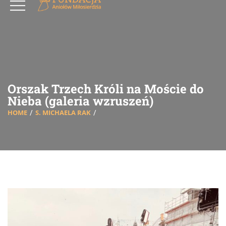
Orszak Trzech Króli na Moście do
Nieba (galeria wzruszeń)
HOME
S. MICHAELA RAK