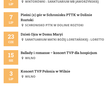
WIKTORÓWKI - SANKTUARIUM MB JAWORZYŃSKIEJ
LIP
Pieśni (z) gór w Schronisku PTTK w Dolinie
7
Roztoki
LIP
SCHRONISKO PTTK W DOLINIE ROZTOKI
Dzień Ojca w Domu Maryi
23
SANKTUARIUM MATKI BOŻEJ LORETAŃSKIEJ - LORETTO
CZE
Ballady i romanse – koncert TVP dla hospicjum
15
WILNO
SIE
Koncert TVP Polonia w Wilnie
3
WILNO
LIP