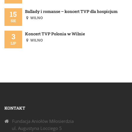
Ballady i romanse – koncert TVP dla hospicjum
15
WILNO
SIE
Koncert TVP Polonia w Wilnie
3
WILNO
LIP
KONTAKT
Fundacja Aniołów Miłosierdzia
ul. Augustyna Locciego 5