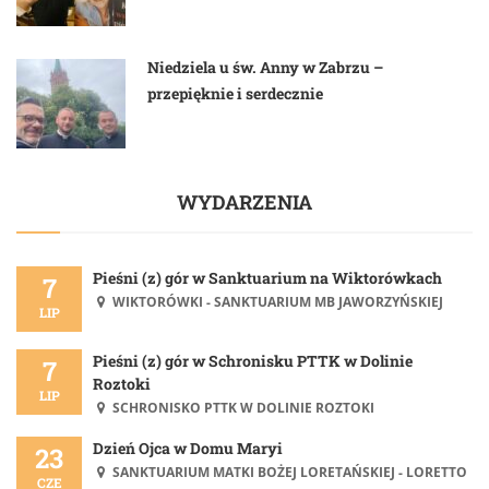
Niedziela u św. Anny w Zabrzu –
przepięknie i serdecznie
WYDARZENIA
Pieśni (z) gór w Sanktuarium na Wiktorówkach
7
WIKTORÓWKI - SANKTUARIUM MB JAWORZYŃSKIEJ
LIP
Pieśni (z) gór w Schronisku PTTK w Dolinie
7
Roztoki
LIP
SCHRONISKO PTTK W DOLINIE ROZTOKI
Dzień Ojca w Domu Maryi
23
SANKTUARIUM MATKI BOŻEJ LORETAŃSKIEJ - LORETTO
CZE