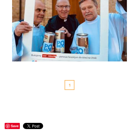
Sopot - Parafia A Boboli - Monstrancja Fatimska - Most do
Nieba (2)
1
Save