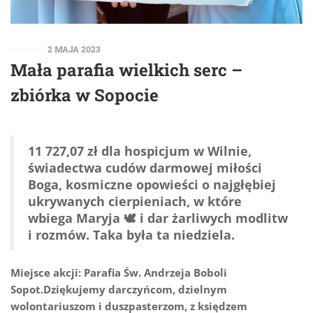
2 MAJA 2023
Mała parafia wielkich serc –
zbiórka w Sopocie
11 727,07 zł dla hospicjum w Wilnie,
świadectwa cudów darmowej miłości
Boga, kosmiczne opowieści o najgłębiej
ukrywanych cierpieniach, w które
wbiega Maryja 🕊️ i dar żarliwych modlitw
i rozmów. Taka była ta niedziela.
Miejsce akcji: Parafia Św. Andrzeja Boboli
Sopot.Dziękujemy darczyńcom, dzielnym
wolontariuszom i duszpasterzom, z księdzem