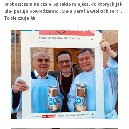
proboszczem na czele. Są takie miejsca, do których jak
ulał pasuje powiedzenie: „Mała parafia wielkich serc”.
To się czuje 🤗
Sopot - Parafia A Boboli - Monstrancja Fatimska - Most do