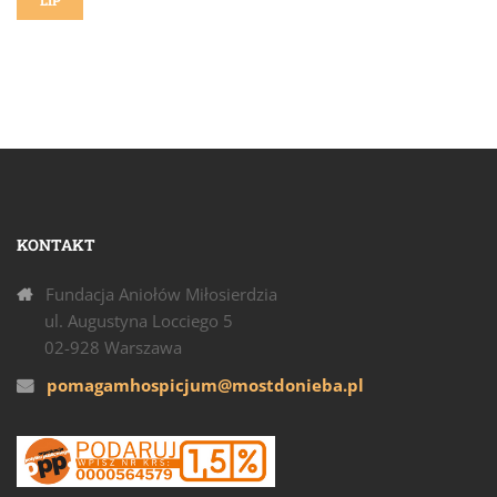
LIP
KONTAKT
Fundacja Aniołów Miłosierdzia
ul. Augustyna Locciego 5
02-928 Warszawa
pomagamhospicjum@mostdonieba.pl