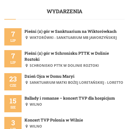
WYDARZENIA
Pieśni (z) gór w Sanktuarium na Wiktorówkach
7
WIKTORÓWKI - SANKTUARIUM MB JAWORZYŃSKIEJ
LIP
Pieśni (z) gór w Schronisku PTTK w Dolinie
7
Roztoki
LIP
SCHRONISKO PTTK W DOLINIE ROZTOKI
Dzień Ojca w Domu Maryi
23
SANKTUARIUM MATKI BOŻEJ LORETAŃSKIEJ - LORETTO
CZE
Ballady i romanse – koncert TVP dla hospicjum
15
WILNO
SIE
Koncert TVP Polonia w Wilnie
3
WILNO