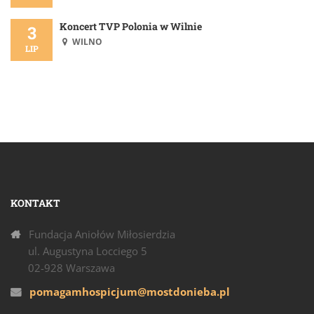
Koncert TVP Polonia w Wilnie
3
WILNO
LIP
KONTAKT
Fundacja Aniołów Miłosierdzia
ul. Augustyna Locciego 5
02-928 Warszawa
pomagamhospicjum@mostdonieba.pl