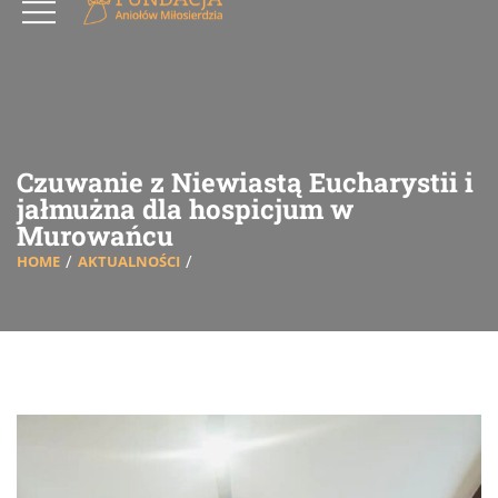
Czuwanie z Niewiastą Eucharystii i
jałmużna dla hospicjum w
Murowańcu
HOME
AKTUALNOŚCI