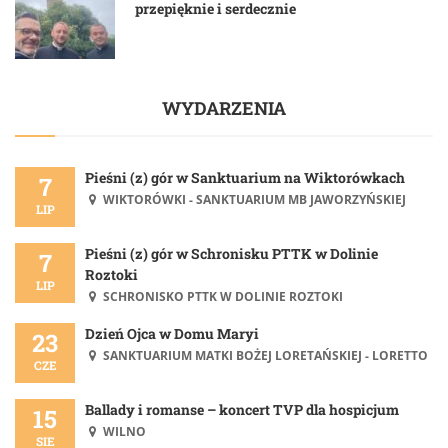
przepięknie i serdecznie
WYDARZENIA
Pieśni (z) gór w Sanktuarium na Wiktorówkach
7
WIKTORÓWKI - SANKTUARIUM MB JAWORZYŃSKIEJ
LIP
Pieśni (z) gór w Schronisku PTTK w Dolinie
7
Roztoki
LIP
SCHRONISKO PTTK W DOLINIE ROZTOKI
Dzień Ojca w Domu Maryi
23
SANKTUARIUM MATKI BOŻEJ LORETAŃSKIEJ - LORETTO
CZE
Ballady i romanse – koncert TVP dla hospicjum
15
WILNO
SIE