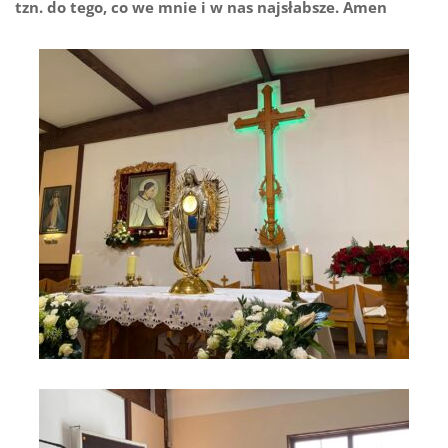
tzn. do tego, co we mnie i w nas najsłabsze. Amen
Adoracja Jezusa w sercu Maryi