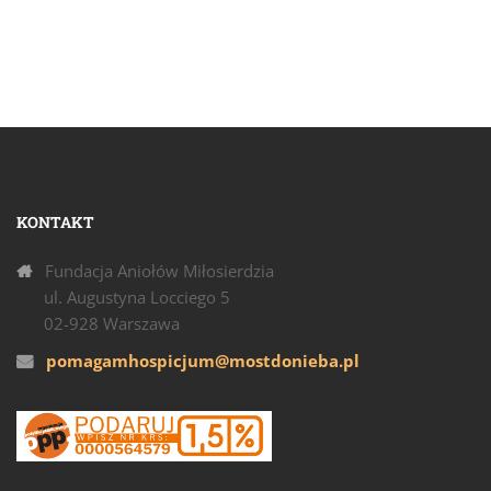
KONTAKT
Fundacja Aniołów Miłosierdzia
ul. Augustyna Locciego 5
02-928 Warszawa
pomagamhospicjum@mostdonieba.pl