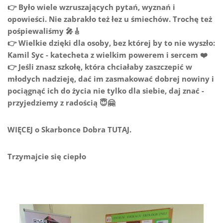
👉 Było wiele wzruszających pytań, wyznań i
opowieści. Nie zabrakło też łez u śmiechów. Trochę też
pośpiewaliśmy 🎤🎸
👉 Wielkie dzięki dla osoby, bez której by to nie wyszło:
Kamil Syc - katecheta z wielkim powerem i sercem ❤️
👉 Jeśli znasz szkołę, która chciałaby zaszczepić w
młodych nadzieję, dać im zasmakować dobrej nowiny i
pociągnąć ich do życia nie tylko dla siebie, daj znać -
przyjedziemy z radością 😇🤗
WIĘCEJ o Skarbonce Dobra TUTAJ.
Trzymajcie się ciepło