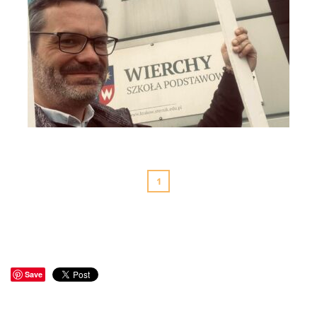
Szkoła Wierchy na Moście do Nieba 3
1
Save