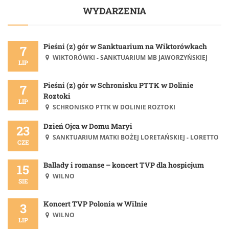
WYDARZENIA
Pieśni (z) gór w Sanktuarium na Wiktorówkach
7
WIKTORÓWKI - SANKTUARIUM MB JAWORZYŃSKIEJ
LIP
Pieśni (z) gór w Schronisku PTTK w Dolinie
7
Roztoki
LIP
SCHRONISKO PTTK W DOLINIE ROZTOKI
Dzień Ojca w Domu Maryi
23
SANKTUARIUM MATKI BOŻEJ LORETAŃSKIEJ - LORETTO
CZE
Ballady i romanse – koncert TVP dla hospicjum
15
WILNO
SIE
Koncert TVP Polonia w Wilnie
3
WILNO
LIP