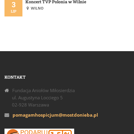
Koncert TVP Polonia w Wilnie
3
WILNO
LIP
KONTAKT
Fundacja Aniołów Miłosierdzia
ul. Augustyna Locciego 5
02-928 Warszawa
pomagamhospicjum@mostdonieba.pl