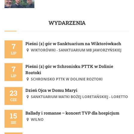
WYDARZENIA
Pieśni (z) gór w Sanktuarium na Wiktorówkach
7
WIKTORÓWKI - SANKTUARIUM MB JAWORZYŃSKIEJ
LIP
Pieśni (z) gór w Schronisku PTTK w Dolinie
7
Roztoki
LIP
SCHRONISKO PTTK W DOLINIE ROZTOKI
Dzień Ojca w Domu Maryi
23
SANKTUARIUM MATKI BOŻEJ LORETAŃSKIEJ - LORETTO
CZE
Ballady i romanse – koncert TVP dla hospicjum
15
WILNO
SIE