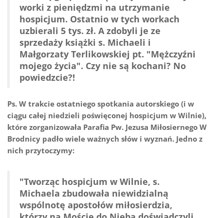
worki z pieniędzmi na utrzymanie
hospicjum. Ostatnio w tych workach
uzbierali 5 tys. zł. A zdobyli je ze
sprzedaży książki s. Michaeli i
Małgorzaty Terlikowskiej pt. "Mężczyźni
mojego życia". Czy nie są kochani? No
powiedzcie?!
Ps. W trakcie ostatniego spotkania autorskiego (i w
ciągu całej niedzieli poświęconej hospicjum w Wilnie),
które zorganizowała Parafia Pw. Jezusa Miłosiernego W
Brodnicy padło wiele ważnych słów i wyznań. Jedno z
nich przytoczymy:
"Tworząc hospicjum w Wilnie, s.
Michaela zbudowała niewidzialną
wspólnotę apostołów miłosierdzia,
którzy na Moście do Nieba doświadczyli,