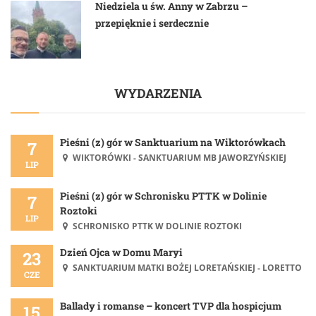
Niedziela u św. Anny w Zabrzu –
przepięknie i serdecznie
WYDARZENIA
Pieśni (z) gór w Sanktuarium na Wiktorówkach
7
WIKTORÓWKI - SANKTUARIUM MB JAWORZYŃSKIEJ
LIP
Pieśni (z) gór w Schronisku PTTK w Dolinie
7
Roztoki
LIP
SCHRONISKO PTTK W DOLINIE ROZTOKI
Dzień Ojca w Domu Maryi
23
SANKTUARIUM MATKI BOŻEJ LORETAŃSKIEJ - LORETTO
CZE
Ballady i romanse – koncert TVP dla hospicjum
15