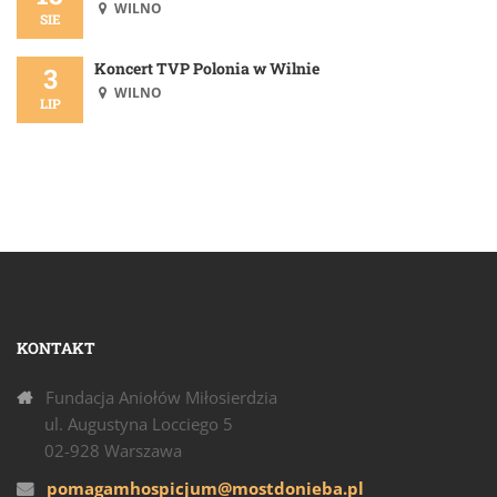
WILNO
SIE
Koncert TVP Polonia w Wilnie
3
WILNO
LIP
KONTAKT
Fundacja Aniołów Miłosierdzia
ul. Augustyna Locciego 5
02-928 Warszawa
pomagamhospicjum@mostdonieba.pl