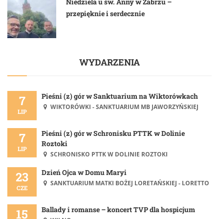
Niedziela u św. Anny w Zabrzu –
przepięknie i serdecznie
WYDARZENIA
Pieśni (z) gór w Sanktuarium na Wiktorówkach
7
WIKTORÓWKI - SANKTUARIUM MB JAWORZYŃSKIEJ
LIP
Pieśni (z) gór w Schronisku PTTK w Dolinie
7
Roztoki
LIP
SCHRONISKO PTTK W DOLINIE ROZTOKI
Dzień Ojca w Domu Maryi
23
SANKTUARIUM MATKI BOŻEJ LORETAŃSKIEJ - LORETTO
CZE
Ballady i romanse – koncert TVP dla hospicjum
15