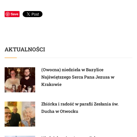
Save
AKTUALNOŚCI
(Owocna) niedziela w Bazylice
Najświętszego Serca Pana Jezusa w
Krakowie
Zbiórka i radość w parafii Zesłania św.
Ducha w Otwocku