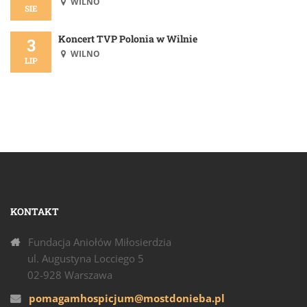
WILNO
SIE
Koncert TVP Polonia w Wilnie
3
WILNO
LIP
KONTAKT
Fundacja Aniołów Miłosierdzia
ul. Augustyna Locciego 5
02-928 Warszawa
pomagamhospicjum@mostdonieba.pl