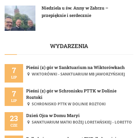
Niedziela u św. Anny w Zabrzu –
przepięknie i serdecznie
WYDARZENIA
Pieśni (z) gór w Sanktuarium na Wiktorówkach
7
WIKTORÓWKI - SANKTUARIUM MB JAWORZYŃSKIEJ
LIP
Pieśni (z) gór w Schronisku PTTK w Dolinie
7
Roztoki
LIP
SCHRONISKO PTTK W DOLINIE ROZTOKI
Dzień Ojca w Domu Maryi
23
SANKTUARIUM MATKI BOŻEJ LORETAŃSKIEJ - LORETTO
CZE