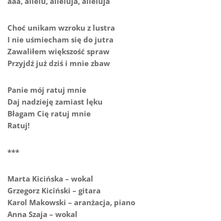
aaa, allelu, alleluja, alleluja
Choć unikam wzroku z lustra
I nie uśmiecham się do jutra
Zawaliłem większość spraw
Przyjdź już dziś i mnie zbaw
Panie mój ratuj mnie
Daj nadzieję zamiast lęku
Błagam Cię ratuj mnie
Ratuj!
***
Marta Kicińska – wokal
Grzegorz Kiciński – gitara
Karol Makowski – aranżacja, piano
Anna Szaja – wokal