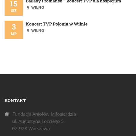
Ballady i romanse – koncert TVP dla hospicjum
15
WILNO
SIE
Koncert TVP Polonia w Wilnie
3
WILNO
LIP
KONTAKT
Fundacja Aniołów Miłosierdzia
ul. Augustyna Locciego 5
02-928 Warszawa