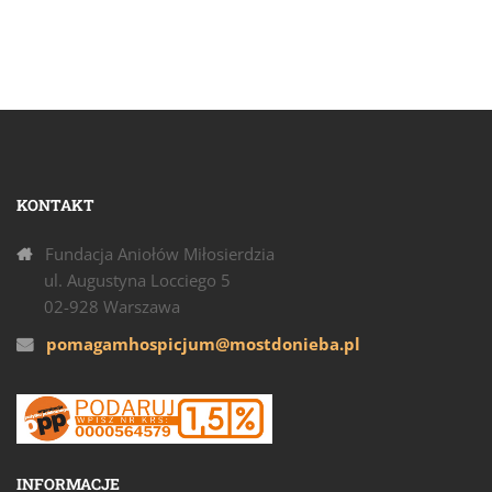
KONTAKT
Fundacja Aniołów Miłosierdzia
ul. Augustyna Locciego 5
02-928 Warszawa
pomagamhospicjum@mostdonieba.pl
INFORMACJE