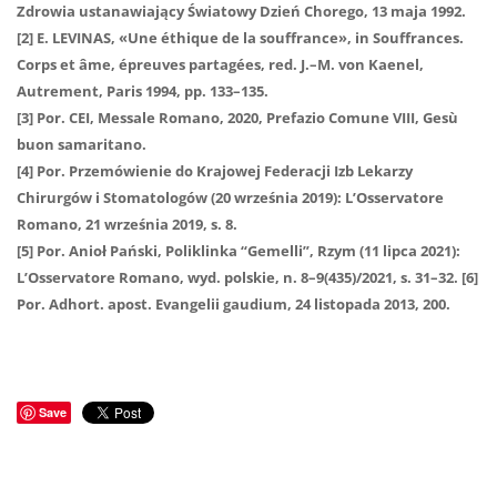
Zdrowia ustanawiający Światowy Dzień Chorego, 13 maja 1992.
[2] E. LEVINAS, «Une éthique de la souffrance», in Souffrances.
Corps et âme, épreuves partagées, red. J.–M. von Kaenel,
Autrement, Paris 1994, pp. 133–135.
[3] Por. CEI, Messale Romano, 2020, Prefazio Comune VIII, Gesù
buon samaritano.
[4] Por. Przemówienie do Krajowej Federacji Izb Lekarzy
Chirurgów i Stomatologów (20 września 2019): L’Osservatore
Romano, 21 września 2019, s. 8.
[5] Por. Anioł Pański, Poliklinka “Gemelli”, Rzym (11 lipca 2021):
L’Osservatore Romano, wyd. polskie, n. 8–9(435)/2021, s. 31–32. [6]
Por. Adhort. apost. Evangelii gaudium, 24 listopada 2013, 200.
Save