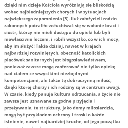
dzięki nim dzieje Kościoła wyróżniają się bliskością
wobec najbiedniejszych chorych i w sytuacjach
największego zapomnienia [5]. Iluż założycieli rodzin
zakonnych potrafiło wsłuchiwać się w wołanie braci i
sióstr, którzy nie mieli dostępu do opieki lub byli
niewłaściwie leczeni, i robili wszystko, co w ich mocy,
aby im służyć! Także dzisiaj, nawet w krajach
najbardziej rozwiniętych, obecność katolickich
placówek sanitarnych jest błogosławieństwem,
ponieważ zawsze mogą zaoferować nie tylko opiekę
nad ciałem ze wszystkimi niezbędnymi
kompetencjami, ale także tę dobroczynną miłość,
dzięki której chorzy i ich rodziny są w centrum uwagi.
W czasie, kiedy panuje kultura odrzucania, a życie nie
zawsze jest uznawane za godne przyjęcia i
przeżywania, te struktury, jako domy miłosierdzia,
mogą być przykładem ochrony i troski o każde
istnienie, nawet najbardziej kruche, od jego początku