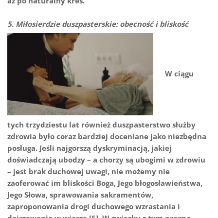
aż po naturalny kres.
5. Miłosierdzie duszpasterskie: obecność i bliskość
W ciągu
tych trzydziestu lat również duszpasterstwo służby
zdrowia było coraz bardziej doceniane jako niezbędna
posługa. Jeśli najgorszą dyskryminacją, jakiej
doświadczają ubodzy – a chorzy są ubogimi w zdrowiu
– jest brak duchowej uwagi, nie możemy nie
zaoferować im bliskości Boga, Jego błogosławieństwa,
Jego Słowa, sprawowania sakramentów,
zaproponowania drogi duchowego wzrastania i
dojrzewania w wierze [6]. W związku z tym pragnę