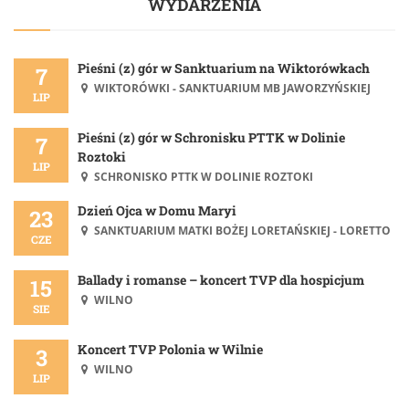
WYDARZENIA
Pieśni (z) gór w Sanktuarium na Wiktorówkach
7
WIKTORÓWKI - SANKTUARIUM MB JAWORZYŃSKIEJ
LIP
Pieśni (z) gór w Schronisku PTTK w Dolinie
7
Roztoki
LIP
SCHRONISKO PTTK W DOLINIE ROZTOKI
Dzień Ojca w Domu Maryi
23
SANKTUARIUM MATKI BOŻEJ LORETAŃSKIEJ - LORETTO
CZE
Ballady i romanse – koncert TVP dla hospicjum
15
WILNO
SIE
Koncert TVP Polonia w Wilnie
3
WILNO
LIP