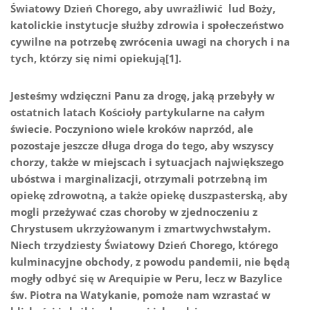
Światowy Dzień Chorego, aby uwrażliwić lud Boży,
katolickie instytucje służby zdrowia i społeczeństwo
cywilne na potrzebę zwrócenia uwagi na chorych i na
tych, którzy się nimi opiekują[1].
Jesteśmy wdzięczni Panu za drogę, jaką przebyły w
ostatnich latach Kościoły partykularne na całym
świecie. Poczyniono wiele kroków naprzód, ale
pozostaje jeszcze długa droga do tego, aby wszyscy
chorzy, także w miejscach i sytuacjach największego
ubóstwa i marginalizacji, otrzymali potrzebną im
opiekę zdrowotną, a także opiekę duszpasterską, aby
mogli przeżywać czas choroby w zjednoczeniu z
Chrystusem ukrzyżowanym i zmartwychwstałym.
Niech trzydziesty Światowy Dzień Chorego, którego
kulminacyjne obchody, z powodu pandemii, nie będą
mogły odbyć się w Arequipie w Peru, lecz w Bazylice
św. Piotra na Watykanie, pomoże nam wzrastać w