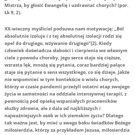
Mistrza, by głosić Ewangelię i uzdrawiać chorych? (por.
Łk 9, 2).
XX-wieczny myśliciel podsuwa nam motywację: „Ból
absolutnie izoluje i z tej absolutnej izolacji rodzi się
apel do drugiego, wzywanie drugiego”[2]. Kiedy
człowiek doświadcza słabości i cierpienia we własnym
ciele z powodu choroby, jego serce staje się cięższe,
wzrasta lęk, mnożą się pytania, coraz bardziej palące
staje się pytanie o sens wszystkiego, co się dzieje. Jakże
nie wspomnieć w tym kontekście o wielu chorych,
którzy w czasie pandemii przeżyli ostatni etap swojego
życia w samotności na oddziale intensywnej terapii, z
pewnością pod opieką wspaniałych pracowników
służby zdrowia, ale z dala od najbliższych i
najważniejszych osób w ich ziemskim życiu? Dlatego
tak ważne jest, by mieć u swego boku świadków Bożego
miłosierdzia, którzy za przykładem Jezusa, miłosierdzia