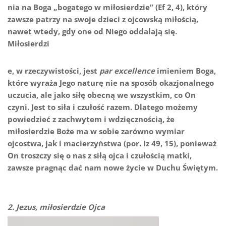
nia na Boga „bogatego w miłosierdzie” (Ef 2, 4), który
zawsze patrzy na swoje dzieci z ojcowską miłością,
nawet wtedy, gdy one od Niego oddalają się.
Miłosierdzi
e, w rzeczywistości, jest
par excellence
imieniem Boga,
które wyraża Jego naturę nie na sposób okazjonalnego
uczucia, ale jako siłę obecną we wszystkim, co On
czyni. Jest to siła i czułość razem. Dlatego możemy
powiedzieć z zachwytem i wdzięcznością, że
miłosierdzie Boże ma w sobie zarówno wymiar
ojcostwa, jak i macierzyństwa (por. Iz 49, 15), ponieważ
On troszczy się o nas z siłą ojca i czułością matki,
zawsze pragnąc dać nam nowe życie w Duchu Świętym.
2. Jezus, miłosierdzie Ojca