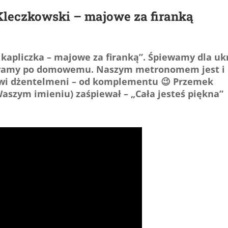
Kleczkowski – majowe za firanką
a kapliczka – majowe za firanką”. Śpiewamy dla uk
ewamy po domowemu. Naszym metronomem jest i
iwi dżentelmeni – od komplementu 😉 Przemek
Waszym imieniu) zaśpiewał – „Cała jesteś piękna”