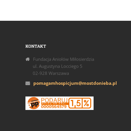
KONTAKT
Fundacja Aniołów Miłosierdzia
ul. Augustyna Locciego 5
02-928 Warszawa
pomagamhospicjum@mostdonieba.pl