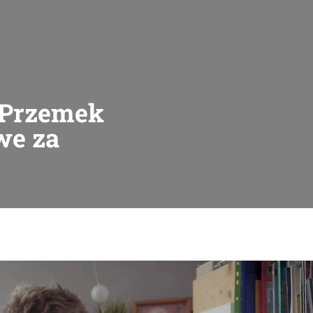
– Przemek
we za