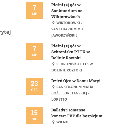
Pieśni (z) gór w
7
Sanktuarium na
LIP
Wiktorówkach
WIKTORÓWKI -
SANKTUARIUM MB
rytej
JAWORZYŃSKIEJ
Pieśni (z) gór w
7
Schronisku PTTK w
LIP
Dolinie Roztoki
SCHRONISKO PTTK W
DOLINIE ROZTOKI
Dzień Ojca w Domu Maryi
23
SANKTUARIUM MATKI
CZE
BOŻEJ LORETAŃSKIEJ -
LORETTO
Ballady i romanse –
15
koncert TVP dla hospicjum
SIE
WILNO