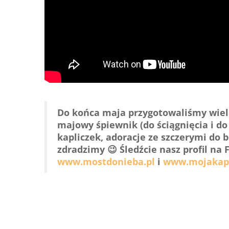
Do końca maja przygotowaliśmy wiel
majowy śpiewnik (do ściągnięcia i d
kapliczek, adoracje ze szczerymi do 
zdradzimy 😉 Śledźcie nasz profil na
www.mostdonieba.pl
i
www.mojakapl