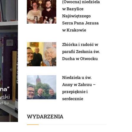
(Owocna) niedziela
w Bazylice
Najświętszego
Serca Pana Jezusa
w Krakowie
Zbiórka i radość w
parafii Zesłania św.
Ducha w Otwocku
Niedziela u św.
Anny w Zabrzu –
przepięknie i
serdecznie
WYDARZENIA