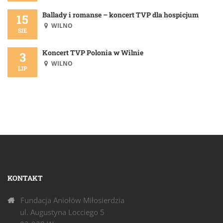
Ballady i romanse – koncert TVP dla hospicjum
15
WILNO
SIE
Koncert TVP Polonia w Wilnie
3
WILNO
LIP
KONTAKT
Fundacja Aniołów Miłosierdzia
ul. Augustyna Locciego 5