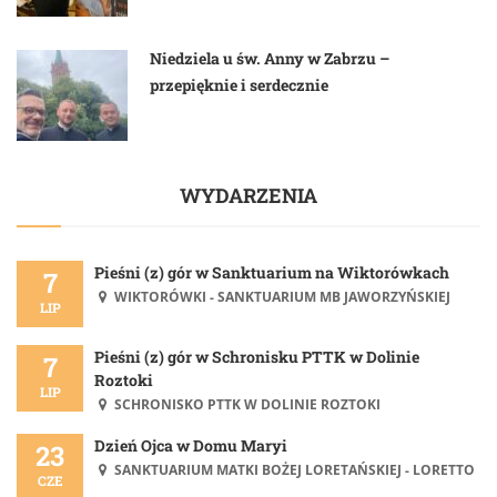
Niedziela u św. Anny w Zabrzu –
przepięknie i serdecznie
WYDARZENIA
Pieśni (z) gór w Sanktuarium na Wiktorówkach
7
WIKTORÓWKI - SANKTUARIUM MB JAWORZYŃSKIEJ
LIP
Pieśni (z) gór w Schronisku PTTK w Dolinie
7
Roztoki
LIP
SCHRONISKO PTTK W DOLINIE ROZTOKI
Dzień Ojca w Domu Maryi
23
SANKTUARIUM MATKI BOŻEJ LORETAŃSKIEJ - LORETTO
CZE