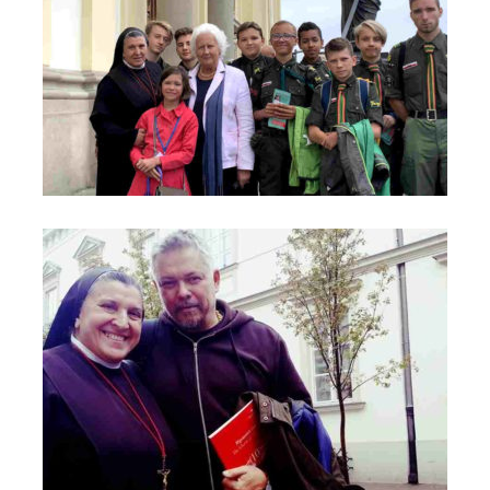
Siostra Michaela Rak i Ambasadorka Marysia wśród
harcerzy z 22 WDH Płowce imienia Króla Władysława
Łokietka - Most do Nieba