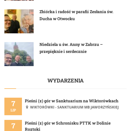
Zbiórka i radość w parafii Zesłania św.
Ducha w Otwocku
Niedziela u św. Anny w Zabrzu –
przepięknie i serdecznie
WYDARZENIA
Pieśni (z) gór w Sanktuarium na Wiktorówkach
7
WIKTORÓWKI - SANKTUARIUM MB JAWORZYŃSKIEJ
LIP
Pieśni (z) gór w Schronisku PTTK w Dolinie
7
Roztoki