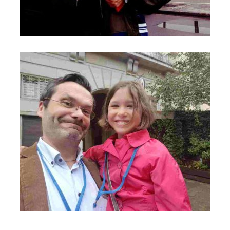
S Michaela Rak i Roman Zięba - Pielgrzym Miłosierdzia i
Ambasador hospicjum dla dzieci w Wilnie - Most do Nieba
Ambasadorka Marysia i Grzegorz Kiciński - Most do Nieba