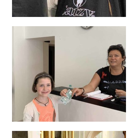
Marysia u fryzjera - pierwszy warkocz ucięty - Most do
Nieba
Marysia u fryzjera - zdobyła pieniądze na hospicjum dla
dzieci w Wilnie - Most do Nieba