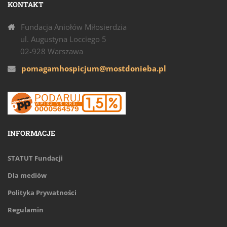
KONTAKT
Fundacja Aniołów Miłosierdzia
ul. Augustyna Locciego 5
02-928 Warszawa
pomagamhospicjum@mostdonieba.pl
INFORMACJE
STATUT Fundacji
Dla mediów
Polityka Prywatności
Regulamin