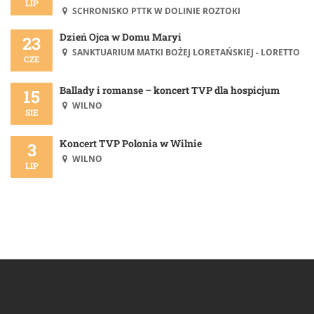
LIP
SCHRONISKO PTTK W DOLINIE ROZTOKI
Dzień Ojca w Domu Maryi
23
SANKTUARIUM MATKI BOŻEJ LORETAŃSKIEJ - LORETTO
CZE
Ballady i romanse – koncert TVP dla hospicjum
15
WILNO
SIE
Koncert TVP Polonia w Wilnie
3
WILNO
LIP