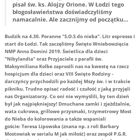
pisał św. ks. Alojzy Orione. W Łodzi tego
błogosławieństwa doświadczyliśmy
namacalnie. Ale zacznijmy od początku...
Budzik na 4.30. Poranne "S.O.S do nieba". Litr espresso i
start do Łodzi. Tak zaczęliśmy Święto Wniebowzięcia
NMP Anno Domini 2019. Świetlica dla dzieci
"Nibylandia" oraz Przyjaciele z parafii św.
Maksymiliana Kolbe zaprosili nas na kwestę na rzecz
hospicjum dla dzieci oraz VIII Święto Rodziny -
darczyńcy przychodzili po każdej Mszy św. i w trakcie
pikniku. Trudno opisać radość i czułość z jaką przyjęli
nas Organizatorzy. Co oni nie wymyślili, by ten dzień
był jak najpiękniejszy! Dmuchane zamki i zjeżdżalnie,
wata cukrowa, grillowe przysmaki, trzymetrowy Most
do Nieba do kolorowania a także wspaniali
goście: Teresa Lipowska (znana np. z roli Barbary
Mostowiak w serialu M jak miłość) oraz zespół P.G.R.