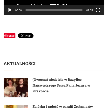
00:00
01:35
Save
AKTUALNOŚCI
(Owocna) niedziela w Bazylice
Najświętszego Serca Pana Jezusa w
Krakowie
Zbiórka i radość w parafii Zesłania św.