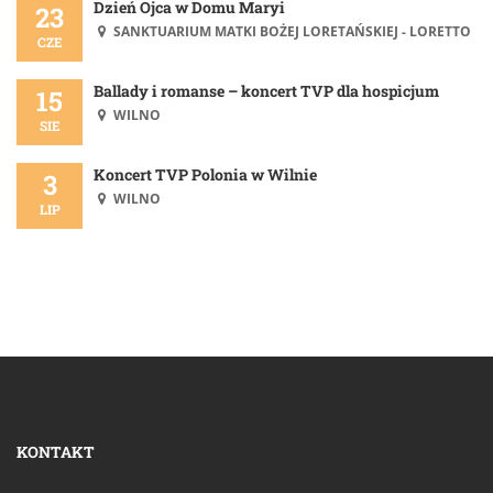
Dzień Ojca w Domu Maryi
23
SANKTUARIUM MATKI BOŻEJ LORETAŃSKIEJ - LORETTO
CZE
Ballady i romanse – koncert TVP dla hospicjum
15
WILNO
SIE
Koncert TVP Polonia w Wilnie
3
WILNO
LIP
KONTAKT