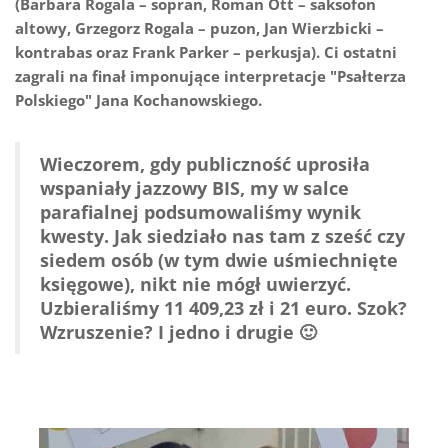
(Barbara Rogala – sopran, Roman Ott – saksofon
altowy, Grzegorz Rogala – puzon, Jan Wierzbicki –
kontrabas oraz Frank Parker – perkusja). Ci ostatni
zagrali na finał imponujące interpretacje "Psałterza
Polskiego" Jana Kochanowskiego.
Wieczorem, gdy publiczność uprosiła
wspaniały jazzowy BIS, my w salce
parafialnej podsumowaliśmy wynik
kwesty. Jak siedziało nas tam z sześć czy
siedem osób (w tym dwie uśmiechnięte
księgowe), nikt nie mógł uwierzyć.
Uzbieraliśmy 11 409,23 zł i 21 euro. Szok?
Wzruszenie? I jedno i drugie 🙂