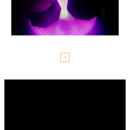
Most do Nieba na VIII Święcie Rodziny - Anno Domini 2019 -
Parafia św. Maksymiliana w Łodzi_fot_FAM (15)
1
Odtwarzacz
video