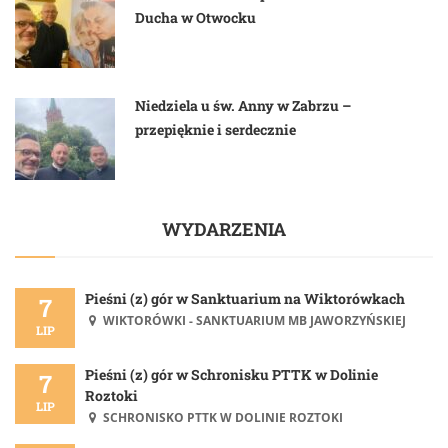
Ducha w Otwocku
Niedziela u św. Anny w Zabrzu –
przepięknie i serdecznie
WYDARZENIA
Pieśni (z) gór w Sanktuarium na Wiktorówkach
7
WIKTORÓWKI - SANKTUARIUM MB JAWORZYŃSKIEJ
LIP
Pieśni (z) gór w Schronisku PTTK w Dolinie
7
Roztoki
LIP
SCHRONISKO PTTK W DOLINIE ROZTOKI