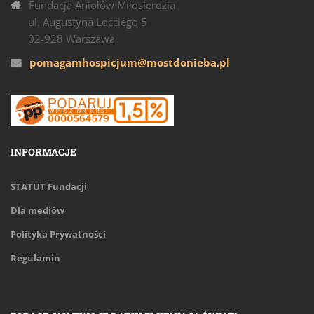
Fundacja Aniołów Miłosierdzia
ul. Augustyna Locciego 5
02-928 Warszawa
pomagamhospicjum@mostdonieba.pl
INFORMACJE
STATUT Fundacji
Dla mediów
Polityka Prywatności
Regulamin